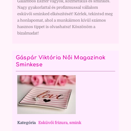
Galambos Eszter vagyok, kozmetikus és sminkes.
Nagy gyakorlattal és profizmussal vállalom
esküvői sminked elkészítését! Kérlek, tekintsd meg
a honlapomat, ahol a munkáimon kívül számos
hasznos tippet is olvashatsz! Köszönöm a
bizalmadat!
Gáspár Viktória Női Magazinok
Sminkese
Kategória
Esküvői frizura, smink