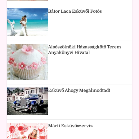
Bátor Laca Esküvői Fotós
Alsószölnöki Házasságkötő Terem
Anyakönyvi Hivatal
Esküvő Ahogy Megálmodtad!
Márti Esküvőszervíz