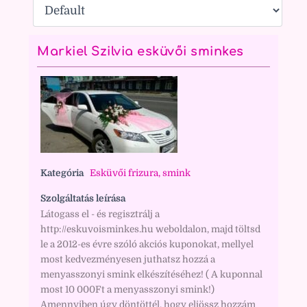
Markiel Szilvia esküvői sminkes
Kategória
Esküvői frizura, smink
Szolgáltatás leírása
Látogass el - és regisztrálj a
http://eskuvoisminkes.hu weboldalon, majd töltsd
le a 2012-es évre szóló akciós kuponokat, mellyel
most kedvezményesen juthatsz hozzá a
menyasszonyi smink elkészítéséhez! ( A kuponnal
most 10 000Ft a menyasszonyi smink!)
Amennyiben úgy döntöttél, hogy eljössz hozzám