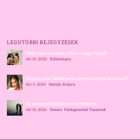
LEGUTÓBBI BEJEGYZÉSEK
Hány nap van még hátra a nagy napig?
okt 10, 2025
|
Különleges
Hogyan lesz tökéletes a menyasszonyi sminked?
dec 4, 2024
|
Smink, frizura
Az azonnali kötődés misztériuma
okt 16, 2024
|
Összes
,
Párkapcsolati Tanácsok