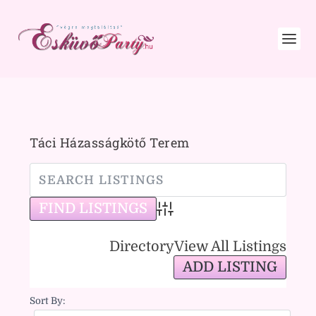
Táci Házasságkötő Terem
Advanced Search
Directory
View All Listings
ADD LISTING
Sort By: