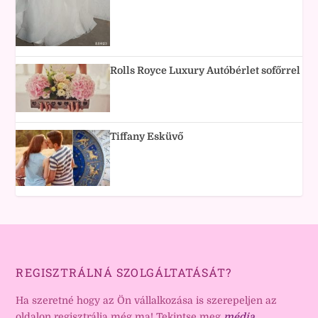
Rolls Royce Luxury Autóbérlet sofőrrel
Tiffany Esküvő
REGISZTRÁLNÁ SZOLGÁLTATÁSÁT?
Ha szeretné hogy az Ön vállalkozása is szerepeljen az
oldalon regisztrálja még ma! Tekintse meg
média