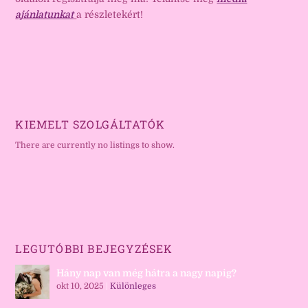
ajánlatunkat
a részletekért!
KIEMELT SZOLGÁLTATÓK
There are currently no listings to show.
LEGUTÓBBI BEJEGYZÉSEK
Hány nap van még hátra a nagy napig?
okt 10, 2025
|
Különleges