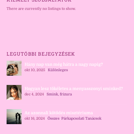
There are currently no listings to show.
LEGUTÓBBI BEJEGYZÉSEK
Hány nap van még hátra a nagy napig?
okt 10, 2025
|
Különleges
Hogyan lesz tökéletes a menyasszonyi sminked?
dec 4, 2024
|
Smink, frizura
Az azonnali kötődés misztériuma
okt 16, 2024
|
Összes
,
Párkapcsolati Tanácsok