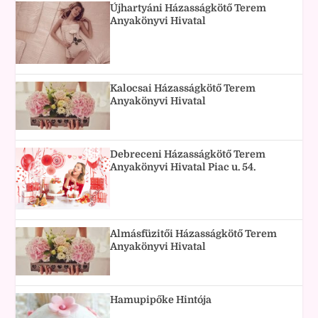
Újhartyáni Házasságkötő Terem
Anyakönyvi Hivatal
Kalocsai Házasságkötő Terem
Anyakönyvi Hivatal
Debreceni Házasságkötő Terem
Anyakönyvi Hivatal Piac u. 54.
Almásfüzitői Házasságkötő Terem
Anyakönyvi Hivatal
Hamupipőke Hintója