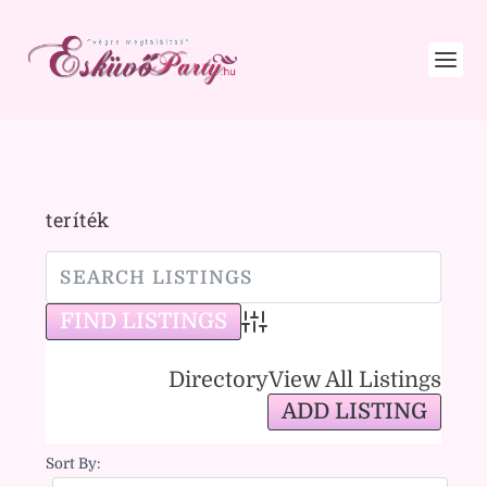
teríték
Advanced Search
Directory
View All Listings
ADD LISTING
Sort By: