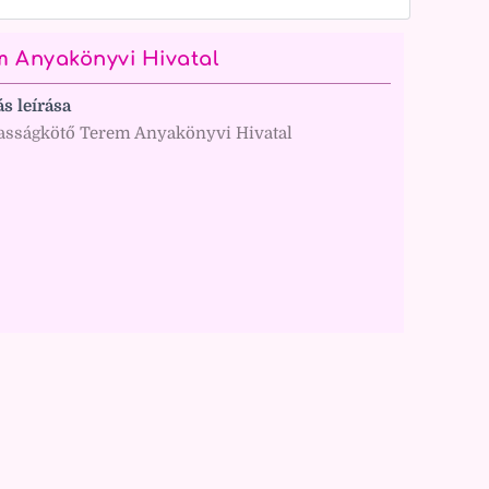
m Anyakönyvi Hivatal
ás leírása
asságkötő Terem Anyakönyvi Hivatal