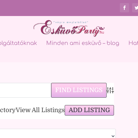
olgáltatóknak
Minden ami esküvő – blog
Ha
Advanced Sea
ADD LISTING
ectory
View All Listings