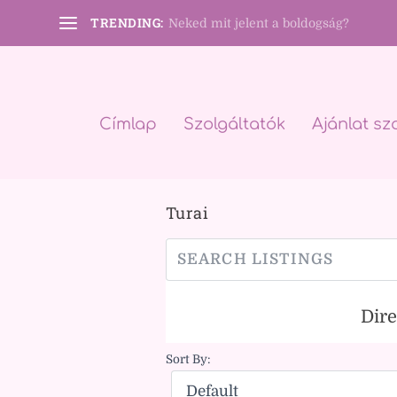
TRENDING:
Neked mit jelent a boldogság?
Címlap
Szolgáltatók
Ajánlat sz
Turai
Dir
Sort By: