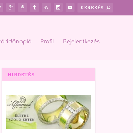
táridőnapló
Profil
Bejelentkezés
HIRDETÉS
rch