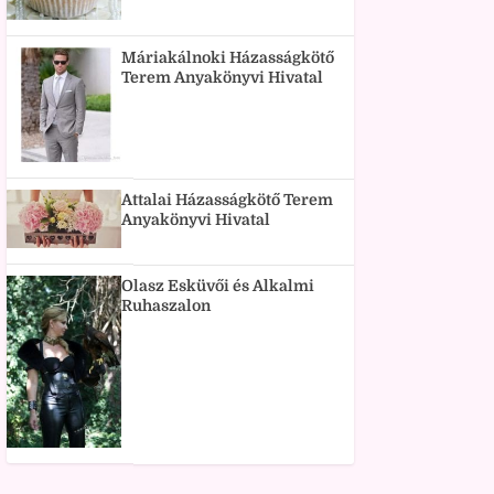
Máriakálnoki Házasságkötő
Terem Anyakönyvi Hivatal
Attalai Házasságkötő Terem
Anyakönyvi Hivatal
Olasz Esküvői és Alkalmi
Ruhaszalon