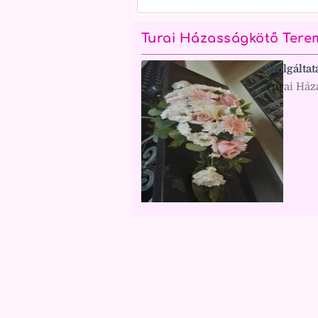
Turai Házasságkötő Tere
Szolgáltat
Turai Ház