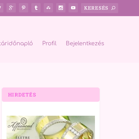
táridőnapló
Profil
Bejelentkezés
HIRDETÉS
rch