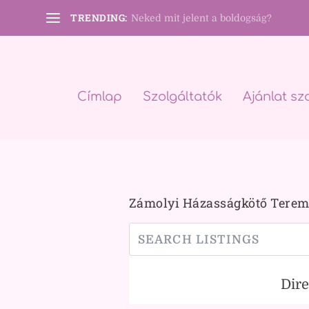
TRENDING:
Neked mit jelent a boldogság?
Címlap
Szolgáltatók
Ajánlat sz
Zámolyi Házasságkötő Tere
Dir