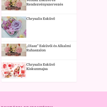
Vénusz Esküvő és
Rendezvényszervezés
Chrysalis Esküvő
„Olasz” Esküvői és Alkalmi
Ruhaszalon
Chrysalis Esküvő
Kiskunmajsa