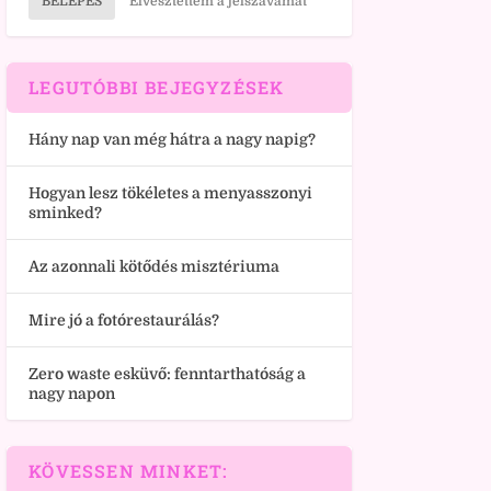
BELÉPÉS
Elvesztettem a jelszavamat
LEGUTÓBBI BEJEGYZÉSEK
Hány nap van még hátra a nagy napig?
Hogyan lesz tökéletes a menyasszonyi
sminked?
Az azonnali kötődés misztériuma
Mire jó a fotórestaurálás?
Zero waste esküvő: fenntarthatóság a
nagy napon
KÖVESSEN MINKET: