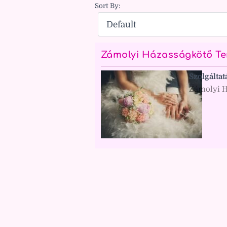
Sort By:
Zámolyi Házasságkötő Te
Szolgáltat
Zámolyi H