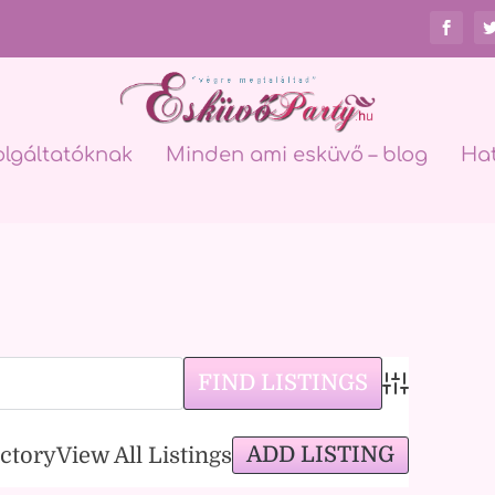
olgáltatóknak
Minden ami esküvő – blog
Ha
m
Advanced Sea
ADD LISTING
ectory
View All Listings