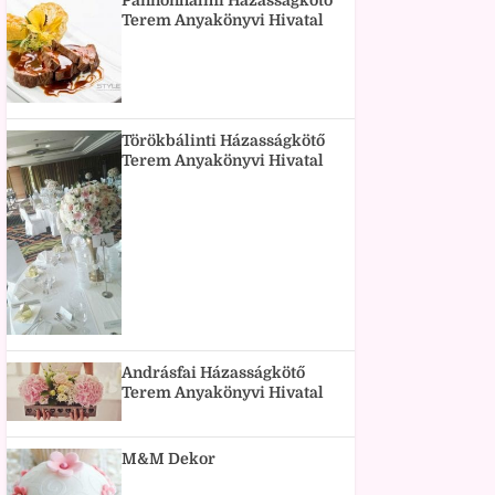
Pannonhalmi Házasságkötő
Terem Anyakönyvi Hivatal
Törökbálinti Házasságkötő
Terem Anyakönyvi Hivatal
Andrásfai Házasságkötő
Terem Anyakönyvi Hivatal
M&M Dekor