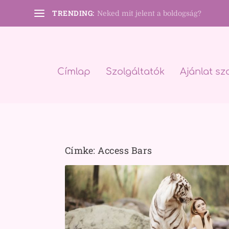
TRENDING:
Neked mit jelent a boldogság?
Címlap
Szolgáltatók
Ajánlat sz
Címke:
Access Bars