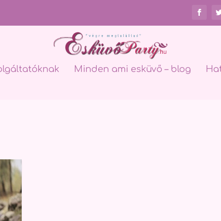
olgáltatóknak
Minden ami esküvő – blog
Ha