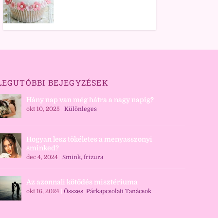
LEGUTÓBBI BEJEGYZÉSEK
Hány nap van még hátra a nagy napig?
okt 10, 2025
|
Különleges
Hogyan lesz tökéletes a menyasszonyi
sminked?
dec 4, 2024
|
Smink, frizura
Az azonnali kötődés misztériuma
okt 16, 2024
|
Összes
,
Párkapcsolati Tanácsok