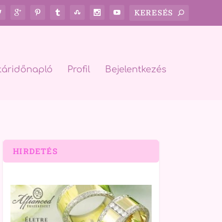
táridőnapló
Profil
Bejelentkezés
HIRDETÉS