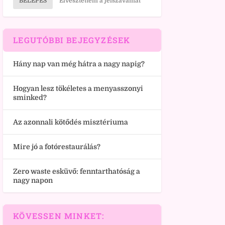
BELÉPÉS
Elvesztettem a jelszavamat
LEGUTÓBBI BEJEGYZÉSEK
Hány nap van még hátra a nagy napig?
Hogyan lesz tökéletes a menyasszonyi
sminked?
Az azonnali kötődés misztériuma
Mire jó a fotórestaurálás?
Zero waste esküvő: fenntarthatóság a
nagy napon
KÖVESSEN MINKET: