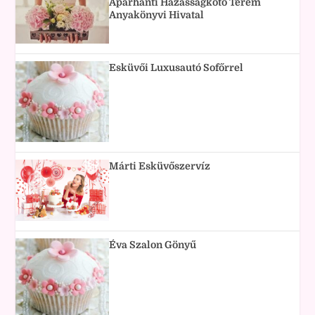
Aparhanti Házasságkötő Terem
Anyakönyvi Hivatal
Esküvői Luxusautó Sofőrrel
Márti Esküvőszervíz
Éva Szalon Gönyű