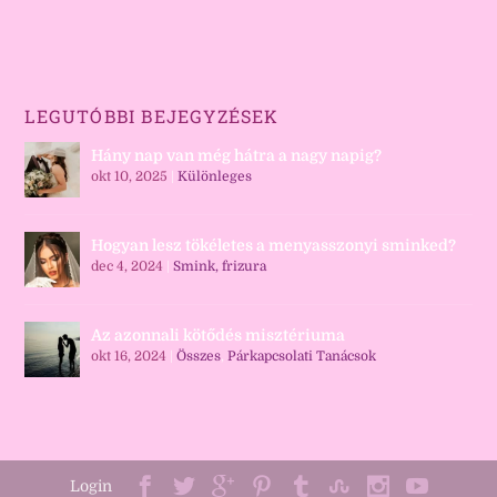
LEGUTÓBBI BEJEGYZÉSEK
Hány nap van még hátra a nagy napig?
okt 10, 2025
|
Különleges
Hogyan lesz tökéletes a menyasszonyi sminked?
dec 4, 2024
|
Smink, frizura
Az azonnali kötődés misztériuma
okt 16, 2024
|
Összes
,
Párkapcsolati Tanácsok
Login