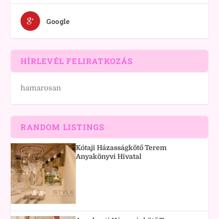
Google
HÍRLEVÉL FELIRATKOZÁS
hamarosan
RANDOM LISTINGS
Kótaji Házasságkötő Terem
Anyakönyvi Hivatal