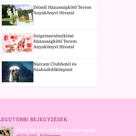
Diósdi Házasságkötő Terem
Anyakönyvi Hivatal
Szigetszentmiklósi
Házasságkötő Terem
Anyakönyvi Hivatal
Nairam Clubhotel és
Szabadidőközpont
LEGUTÓBBI BEJEGYZÉSEK
Hány nap van még hátra a nagy napig?
okt 10, 2025
|
Különleges