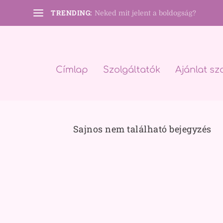
TRENDING:
Neked mit jelent a boldogság?
Címlap
Szolgáltatók
Ajánlat sz
Sajnos nem található bejegyzés