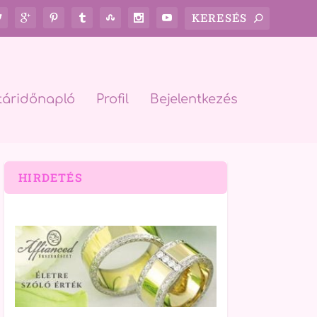
táridőnapló
Profil
Bejelentkezés
HIRDETÉS