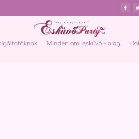
olgáltatóknak
Minden ami esküvő – blog
Ha