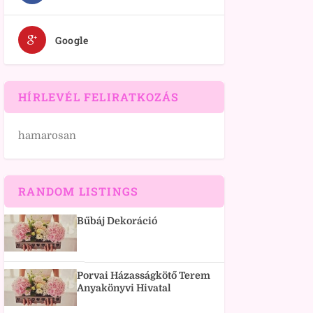
Google
HÍRLEVÉL FELIRATKOZÁS
hamarosan
RANDOM LISTINGS
Bűbáj Dekoráció
Porvai Házasságkötő Terem
Anyakönyvi Hivatal