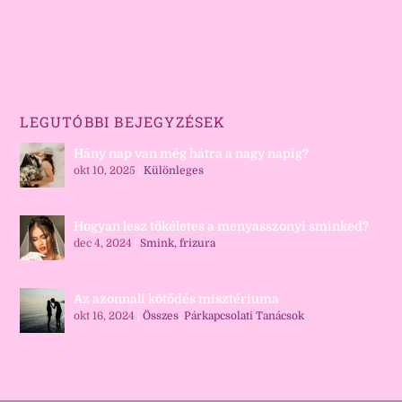
LEGUTÓBBI BEJEGYZÉSEK
Hány nap van még hátra a nagy napig?
okt 10, 2025
|
Különleges
Hogyan lesz tökéletes a menyasszonyi sminked?
dec 4, 2024
|
Smink, frizura
Az azonnali kötődés misztériuma
okt 16, 2024
|
Összes
,
Párkapcsolati Tanácsok