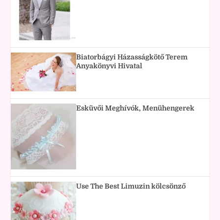
Biatorbágyi Házasságkötő Terem
Anyakönyvi Hivatal
Esküvői Meghívók, Menühengerek
Use The Best Limuzin kölcsönző