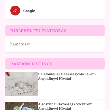
Google
HÍRLEVÉL FELIRATKOZÁS
hamarosan
RANDOM LISTINGS
Balatonlellei Házasságkötő Terem
Anyakönyvi Hivatal
Alsószuhai Házasságkötő Terem
Anyakönyvi Hivatal