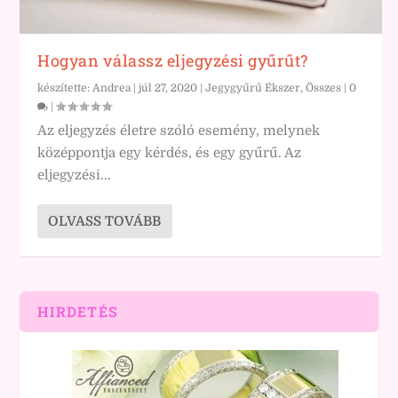
Hogyan válassz eljegyzési gyűrűt?
készítette:
Andrea
|
júl 27, 2020
|
Jegygyűrű Ékszer
,
Összes
|
0
|
Az eljegyzés életre szóló esemény, melynek
középpontja egy kérdés, és egy gyűrű. Az
eljegyzési...
OLVASS TOVÁBB
HIRDETÉS