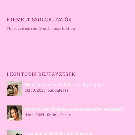
KIEMELT SZOLGÁLTATÓK
There are currently no listings to show.
LEGUTÓBBI BEJEGYZÉSEK
Hány nap van még hátra a nagy napig?
okt 10, 2025
|
Különleges
Hogyan lesz tökéletes a menyasszonyi sminked?
dec 4, 2024
|
Smink, frizura
Az azonnali kötődés misztériuma