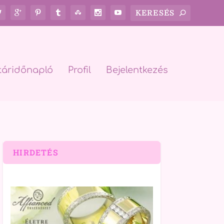
táridőnapló
Profil
Bejelentkezés
HIRDETÉS