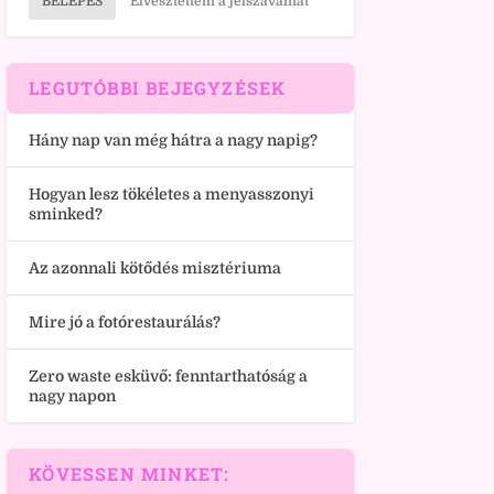
BELÉPÉS
Elvesztettem a jelszavamat
LEGUTÓBBI BEJEGYZÉSEK
Hány nap van még hátra a nagy napig?
Hogyan lesz tökéletes a menyasszonyi
sminked?
Az azonnali kötődés misztériuma
Mire jó a fotórestaurálás?
Zero waste esküvő: fenntarthatóság a
nagy napon
KÖVESSEN MINKET: