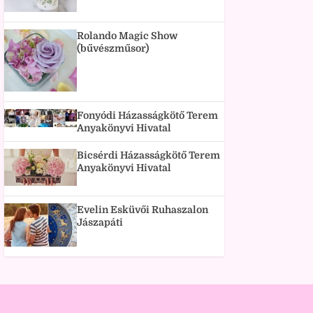
Rolando Magic Show
(bűvészműsor)
Fonyódi Házasságkötő Terem
Anyakönyvi Hivatal
Bicsérdi Házasságkötő Terem
Anyakönyvi Hivatal
Evelin Esküvői Ruhaszalon
Jászapáti