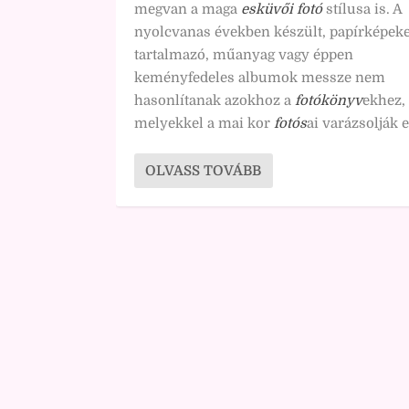
megvan a maga
esküvői fotó
stílusa is. A
nyolcvanas években készült, papírképeke
tartalmazó, műanyag vagy éppen
keményfedeles albumok messze nem
hasonlítanak azokhoz a
fotókönyv
ekhez,
melyekkel a mai kor
fotós
ai varázsolják e
OLVASS TOVÁBB