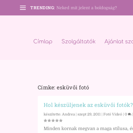
TRENDING:
Neked mit jelent a boldogság?
Címlap
Szolgáltatók
Ajánlat sz
Címke:
esküvői fotó
Hol készüljenek az esküvői fotók?
készítette:
Andrea
|
szept 29, 2011
|
Fotó Videó
|
0
Minden kornak megvan a maga stílusa, é