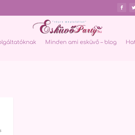
olgáltatóknak
Minden ami esküvő – blog
Ha
|
s