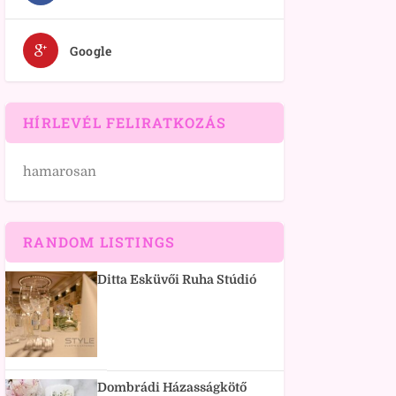
Google
HÍRLEVÉL FELIRATKOZÁS
hamarosan
RANDOM LISTINGS
Ditta Esküvői Ruha Stúdió
Dombrádi Házasságkötő