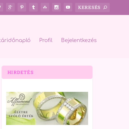
táridőnapló
Profil
Bejelentkezés
HIRDETÉS