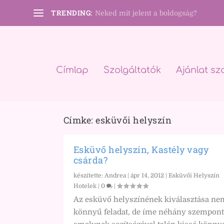
TRENDING:
Neked mit jelent a boldogság?
Címlap
Szolgáltatók
Ajánlat sz
Címke:
esküvői helyszín
Esküvő helyszín, Kastély vagy
csárda?
készítette:
Andrea
|
ápr 14, 2012
|
Esküvői Helyszín
Hotelek
|
0
|
Az esküvő helyszínének kiválasztása ne
könnyű feladat, de íme néhány szempont