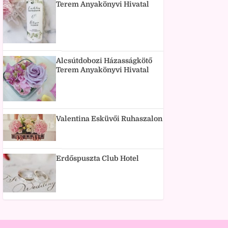
Terem Anyakönyvi Hivatal
Alcsútdobozi Házasságkötő
Terem Anyakönyvi Hivatal
Valentina Esküvői Ruhaszalon
Erdőspuszta Club Hotel