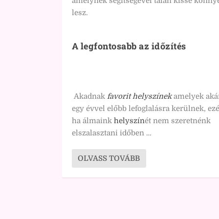
amelynek segítségével talán kissé könny
lesz.
A legfontosabb az időzítés
Akadnak
favorit helyszínek
amelyek aká
egy évvel előbb lefoglalásra kerülnek, ezé
ha álmaink
helyszín
ét nem szeretnénk
elszalasztani időben …
OLVASS TOVÁBB