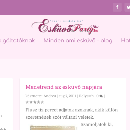
olgáltatóknak
Minden ami esküvő – blog
Ha
Menetrend az esküvő napjára
készítette:
Andrea
|
aug 7, 2011
|
Helyszín
|
0
|
Plusz tíz percet adjatok azoknak, akik külön
m
szeretnének szót váltani veletek.
Számoljátok ki,