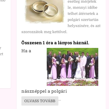
ebb
esetleg mérjétek
le, mennyi időbe
telhet átérnetek a
polgári szertartás
helyszínére, és azt
szorozzátok meg kettővel.
Összesen 1 óra a lányos háznál.
r
Ha a
rt
násznéppel a polgári
…
OLVASS TOVÁBB