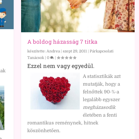
A boldog házasság 7 titka
készítette:
Andrea
|
szept 29, 2011
|
Párkapcsolati
Tanácsok
|
0
|
Ezzel nem vagy egyedül.
nak
A statisztikák azt
mutatják, hogy a
felnőttek 90-%-a
legalább egyszer
megházasodik
életében a fenti
romantikus reménynek, hitnek
köszönhetően.
e