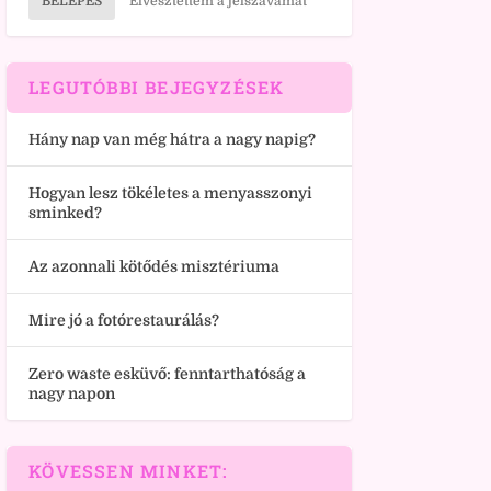
BELÉPÉS
Elvesztettem a jelszavamat
LEGUTÓBBI BEJEGYZÉSEK
Hány nap van még hátra a nagy napig?
Hogyan lesz tökéletes a menyasszonyi
sminked?
Az azonnali kötődés misztériuma
Mire jó a fotórestaurálás?
Zero waste esküvő: fenntarthatóság a
nagy napon
KÖVESSEN MINKET: