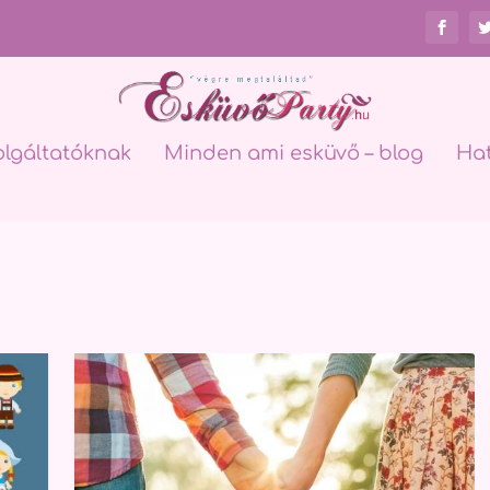
olgáltatóknak
Minden ami esküvő – blog
Ha