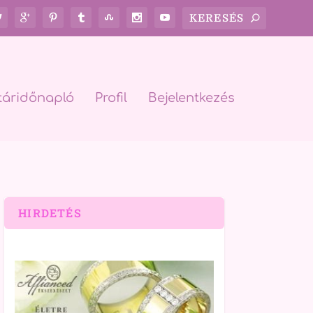
táridőnapló
Profil
Bejelentkezés
HIRDETÉS