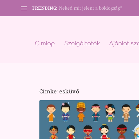
TRENDING:
Neked mit jelent a boldogság?
Címlap
Szolgáltatók
Ajánlat sz
Címke:
esküvő