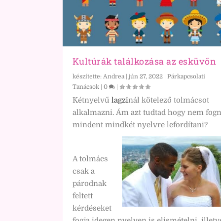
Kultúrák találkozása az esküvőn
készítette:
Andrea
|
jún 27, 2022
|
Párkapcsolati
Tanácsok
|
0
|
Kétnyelvű
lagzi
nál kötelező tolmácsot
alkalmazni. Ám azt tudtad hogy nem fog
mindent mindkét nyelvre lefordítani?
A tolmács
csak a
párodnak
feltett
kérdéseket
fogja idegen nyelven is elismételni, illetv