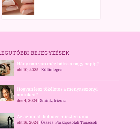
LEGUTÓBBI BEJEGYZÉSEK
Hány nap van még hátra a nagy napig?
okt 10, 2025
|
Különleges
Hogyan lesz tökéletes a menyasszonyi
sminked?
dec 4, 2024
|
Smink, frizura
Az azonnali kötődés misztériuma
okt 16, 2024
|
Összes
,
Párkapcsolati Tanácsok