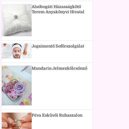
Alsóbogáti Házasságkötő
Terem Anyakönyvi Hivatal
Jogsimentő Sofőrszolgálat
Mandarin Jelmezkölcsönző
Féva Esküvői Ruhaszalon