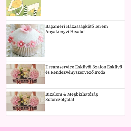
Bagaméri Házasságkötő Terem
Anyakönyvi Hivatal
Dreamservice Esküvői Szalon Esküvő
és Rendezvényszervező Iroda
Bizalom & Megbízhatóság
Sofőrszolgálat