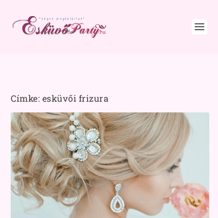
Címke:
esküvői frizura