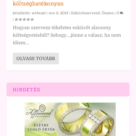
költséghatékonyan
készítette:
webcast
|
nov 6, 2018
|
Esküvőszervező
,
Összes
|
0
|
Hogyan szervezz tökéletes esküvőt alacsony
költségvetésből? Sehogy….jönne a válasz, ha nem
tőlem...
OLVASS TOVÁBB
HIRDETÉS