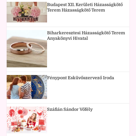
Budapest XII. Kerületi Házasságkötő
Terem Házasságkötő Terem
Biharkeresztesi Házasságkötő Terem
Anyakönyvi Hivatal
Fénypont Esküvőszervező Iroda
Száfián Sándor Vőfély