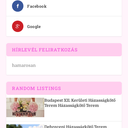
Facebook
Google
HÍRLEVÉL FELIRATKOZÁS
hamarosan
RANDOM LISTINGS
Budapest XII. Kerületi Házasságkötő
Terem Házasságkötő Terem
Debreceni Házasságkötő Terem