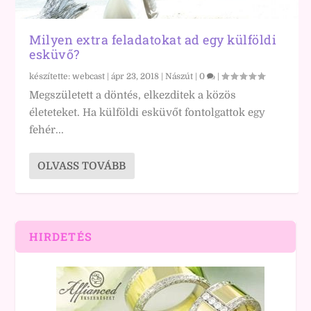
Milyen extra feladatokat ad egy külföldi
esküvő?
készítette:
webcast
|
ápr 23, 2018
|
Nászút
|
0
|
Megszületett a döntés, elkezditek a közös
életeteket. Ha külföldi esküvőt fontolgattok egy
fehér...
OLVASS TOVÁBB
HIRDETÉS