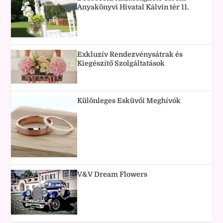
Anyakönyvi Hivatal Kálvin tér 11.
Exkluzív Rendezvénysátrak és
Kiegészítő Szolgáltatások
Különleges Esküvői Meghívók
V&V Dream Flowers