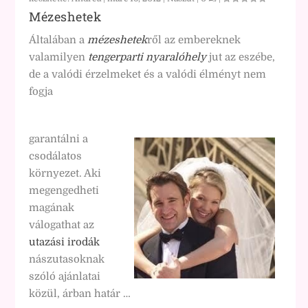
Mézeshetek
Általában a
mézeshetek
ről az embereknek
valamilyen
tengerparti nyaralóhely
jut az eszébe,
de a valódi érzelmeket és a valódi élményt nem
fogja
garantálni a
csodálatos
környezet. Aki
megengedheti
magának
válogathat az
utazási irodák
nászutasoknak
szóló ajánlatai
közül, árban határ …