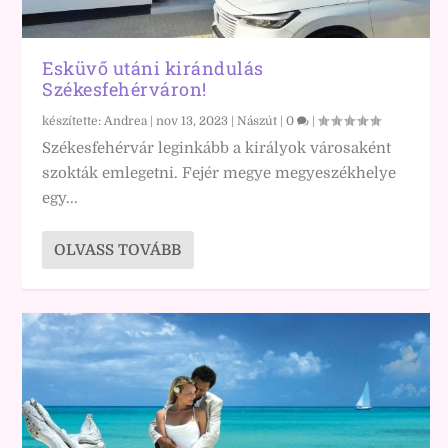
Esküvő utáni kirándulás
Székesfehérváron!
készítette:
Andrea
|
nov 13, 2023
|
Nászút
|
0
|
Székesfehérvár leginkább a királyok városaként
szokták emlegetni. Fejér megye megyeszékhelye
egy...
OLVASS TOVÁBB