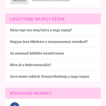
BELÉPÉS
Elvesztettem a jelszavamat
LEGUTÓBBI BEJEGYZÉSEK
Hány nap van még hátra a nagy napig?
Hogyan lesz tökéletes a menyasszonyi sminked?
Az azonnali kötődés misztériuma
Mire jó a fotórestaurálás?
Zero waste esküvő: fenntarthatóság a nagy napon
KÖVESSEN MINKET: