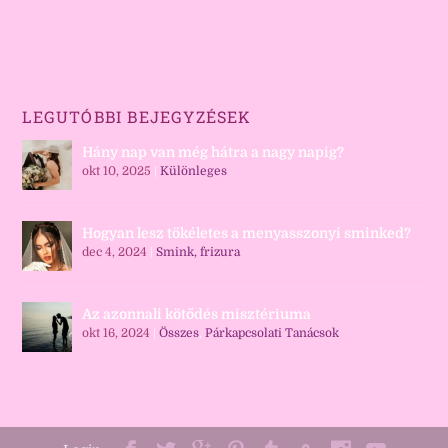
LEGUTÓBBI BEJEGYZÉSEK
Hány nap van még hátra a nagy napig?
okt 10, 2025
|
Különleges
Hogyan lesz tökéletes a menyasszonyi sminked?
dec 4, 2024
|
Smink, frizura
Az azonnali kötődés misztériuma
okt 16, 2024
|
Összes
,
Párkapcsolati Tanácsok