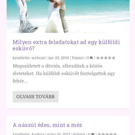
Milyen extra feladatokat ad egy külföldi
esküvő?
készítette:
webcast
|
ápr 23, 2018
|
Nászút
|
0
|
Megszületett a döntés, elkezditek a közös
életeteket. Ha külföldi esküvőt fontolgattok egy
fehér...
OLVASS TOVÁBB
A nászút édes, mint a méz
készítette:
Andrea
|
márc 16, 2012
|
Nászút
|
0
|