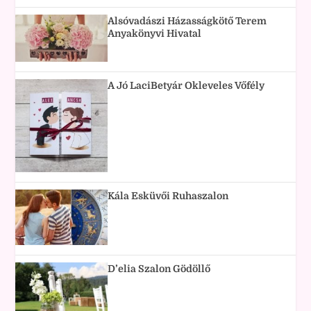
Alsóvadászi Házasságkötő Terem
Anyakönyvi Hivatal
A Jó LaciBetyár Okleveles Vőfély
Kála Esküvői Ruhaszalon
D’elia Szalon Gödöllő