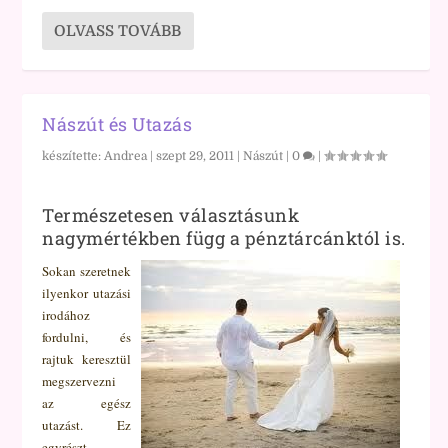
OLVASS TOVÁBB
Nászút és Utazás
készítette:
Andrea
|
szept 29, 2011
|
Nászút
|
0
|
Természetesen választásunk
nagymértékben függ a pénztárcánktól is.
Sokan szeretnek
ilyenkor utazási
irodához
fordulni, és
rajtuk keresztül
megszervezni
az egész
utazást. Ez
egyrészt