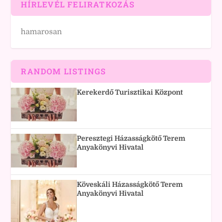
HÍRLEVÉL FELIRATKOZÁS
hamarosan
RANDOM LISTINGS
Kerekerdő Turisztikai Központ
Peresztegi Házasságkötő Terem
Anyakönyvi Hivatal
Köveskáli Házasságkötő Terem
Anyakönyvi Hivatal