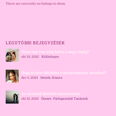
There are currently no listings to show.
LEGUTÓBBI BEJEGYZÉSEK
Hány nap van még hátra a nagy napig?
okt 10, 2025
|
Különleges
Hogyan lesz tökéletes a menyasszonyi sminked?
dec 4, 2024
|
Smink, frizura
Az azonnali kötődés misztériuma
okt 16, 2024
|
Összes
,
Párkapcsolati Tanácsok