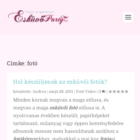
Címke:
fotó
Hol készüljenek az esküvői fotók?
készítette:
Andrea
|
szept 29, 2011
|
Fotó Videó
|
0
|
Minden kornak megvan a maga stílusa, és
megvan a maga
esküvői fotó
stílusa is. A
nyolcvanas években készült, papírképeket
tartalmazó, műanyag vagy éppen keményfedeles
albumok messze nem hasonlítanak azokhoz a
fotókönyv
ekhez, melyekkel a mai kor
fotós
ai