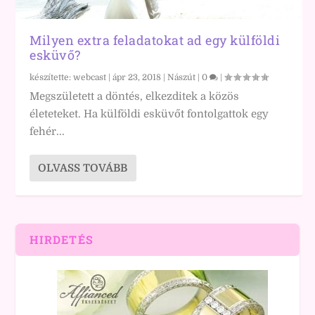
Milyen extra feladatokat ad egy külföldi
esküvő?
készítette:
webcast
|
ápr 23, 2018
|
Nászút
|
0
|
Megszületett a döntés, elkezditek a közös
életeteket. Ha külföldi esküvőt fontolgattok egy
fehér...
OLVASS TOVÁBB
HIRDETÉS