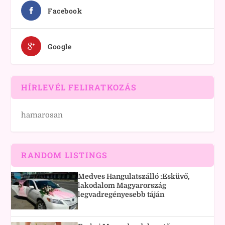
Facebook
Google
HÍRLEVÉL FELIRATKOZÁS
hamarosan
RANDOM LISTINGS
Medves Hangulatszálló :Esküvő,
lakodalom Magyarország
legvadregényesebb táján