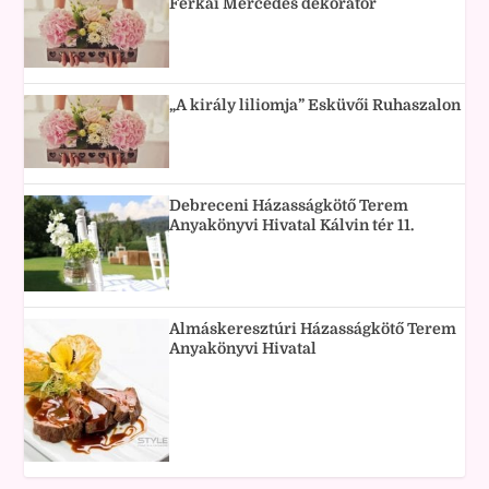
Ferkai Mercedes dekoratőr
„A király liliomja” Esküvői Ruhaszalon
Debreceni Házasságkötő Terem
Anyakönyvi Hivatal Kálvin tér 11.
Almáskeresztúri Házasságkötő Terem
Anyakönyvi Hivatal