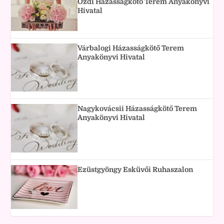
Ózdi Házasságkötő Terem Anyakönyvi
Hivatal
Várbalogi Házasságkötő Terem
Anyakönyvi Hivatal
Nagykovácsii Házasságkötő Terem
Anyakönyvi Hivatal
Ezüstgyöngy Esküvői Ruhaszalon