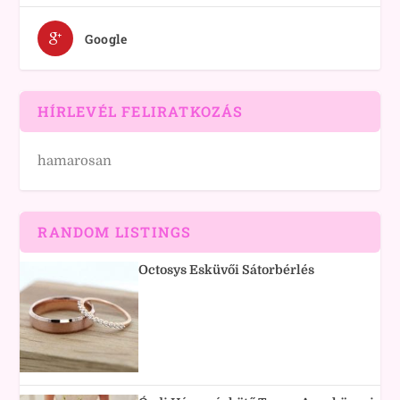
Google
HÍRLEVÉL FELIRATKOZÁS
hamarosan
RANDOM LISTINGS
Octosys Esküvői Sátorbérlés