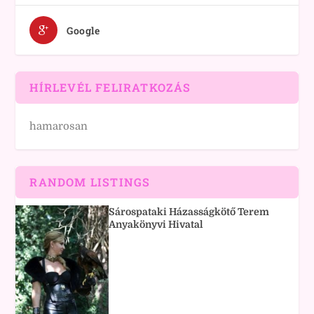
Google
HÍRLEVÉL FELIRATKOZÁS
hamarosan
RANDOM LISTINGS
Sárospataki Házasságkötő Terem
Anyakönyvi Hivatal