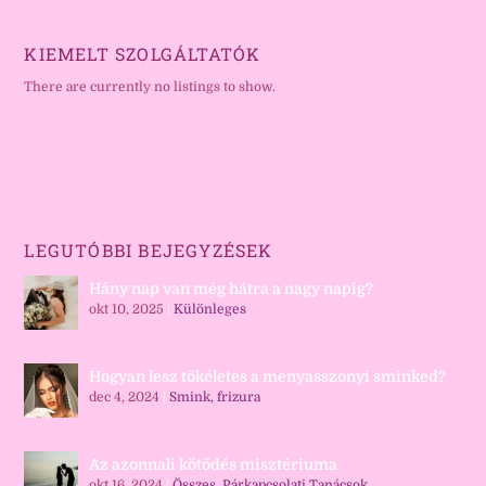
KIEMELT SZOLGÁLTATÓK
There are currently no listings to show.
LEGUTÓBBI BEJEGYZÉSEK
Hány nap van még hátra a nagy napig?
okt 10, 2025
|
Különleges
Hogyan lesz tökéletes a menyasszonyi sminked?
dec 4, 2024
|
Smink, frizura
Az azonnali kötődés misztériuma
okt 16, 2024
|
Összes
,
Párkapcsolati Tanácsok