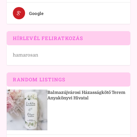
Google
HÍRLEVÉL FELIRATKOZÁS
hamarosan
RANDOM LISTINGS
Balmazújvárosi Házasságkötő Terem
Anyakönyvi Hivatal