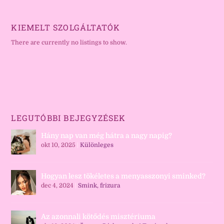
KIEMELT SZOLGÁLTATÓK
There are currently no listings to show.
LEGUTÓBBI BEJEGYZÉSEK
Hány nap van még hátra a nagy napig?
okt 10, 2025
|
Különleges
Hogyan lesz tökéletes a menyasszonyi sminked?
dec 4, 2024
|
Smink, frizura
Az azonnali kötődés misztériuma