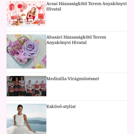
Acsai Házasságkötő Terem Anyakönyvi
Hivatal
Abasári Házasságkötő Terem
Anyakönyvi Hivatal
Medinilla Virágművészet
Esküvő-stylist