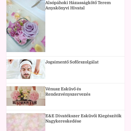
Alsópáhoki Házasságkötő Terem
Anyakönyvi Hivatal
Jogsimentő Sofőrszolgálat
Vénusz Esküvő és
Rendezvényszervezés
E&E Divatékszer Esküvői Kiegészítők
Nagykereskedése