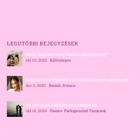
LEGUTÓBBI BEJEGYZÉSEK
Hány nap van még hátra a nagy napig?
okt 10, 2025
|
Különleges
Hogyan lesz tökéletes a menyasszonyi sminked?
dec 4, 2024
|
Smink, frizura
Az azonnali kötődés misztériuma
okt 16, 2024
|
Összes
,
Párkapcsolati Tanácsok