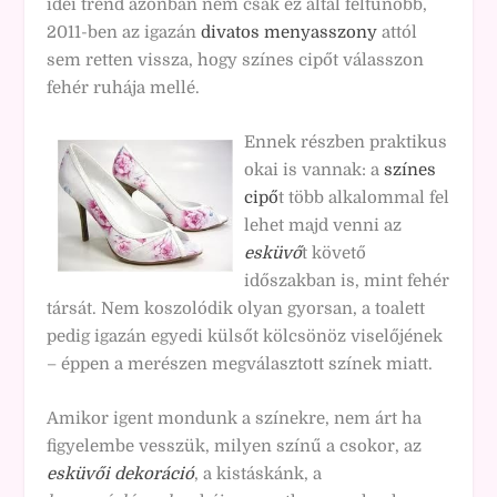
idei trend azonban nem csak ez által feltűnőbb,
2011-ben az igazán
divatos menyasszony
attól
sem retten vissza, hogy színes cipőt válasszon
fehér ruhája mellé.
Ennek részben praktikus
okai is vannak: a
színes
cipő
t több alkalommal fel
lehet majd venni az
esküvő
t követő
időszakban is, mint fehér
társát. Nem koszolódik olyan gyorsan, a toalett
pedig igazán egyedi külsőt kölcsönöz viselőjének
– éppen a merészen megválasztott színek miatt.
Amikor igent mondunk a színekre, nem árt ha
figyelembe vesszük, milyen színű a csokor, az
esküvői dekoráció
, a kistáskánk, a