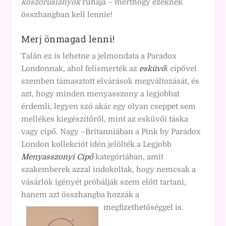
koszorúslányok
ruhája – merthogy ezeknek
összhangban kell lennie!
Merj önmagad lenni!
Talán ez is lehetne a jelmondata a Paradox
Londonnak, ahol felismerték az
esküvő
i cipővel
szemben támasztott elvárások megváltozását, és
azt, hogy minden menyasszony a legjobbat
érdemli, legyen szó akár egy olyan cseppet sem
mellékes kiegészítőről, mint az esküvői táska
vagy cipő. Nagy –Britanniában a Pink by Paradox
London kollekciót idén jelölték a Legjobb
Menyasszonyi Cipő
kategóriában, amit
szakemberek azzal indokoltak, hogy nemcsak a
vásárlók igényét próbálják szem előtt tartani,
hanem azt összhangba hozzák a
megfizethetőséggel is.