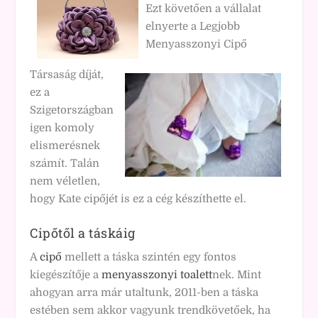
Ezt követően a vállalat
elnyerte a Legjobb
Menyasszonyi Cipő
Társaság díját,
ez a
Szigetországban
igen komoly
elismerésnek
számít. Talán
nem véletlen,
hogy Kate cipőjét is ez a cég készíthette el.
Cipőtől a táskáig
A
cipő
mellett a táska szintén egy fontos
kiegészítője a
menyasszonyi toalett
nek. Mint
ahogyan arra már utaltunk, 2011-ben a táska
estében sem akkor vagyunk trendkövetőek, ha