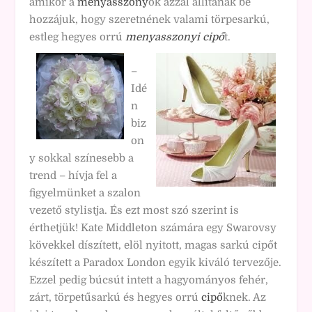
amikor a
menyasszony
ok azzal állítanak be
hozzájuk, hogy szeretnének valami törpesarkú,
estleg hegyes orrú
menyasszonyi cipő
t.
–
Idé
n
biz
on
y sokkal színesebb a
trend – hívja fel a
figyelmünket a szalon
vezető stylistja. És ezt most szó szerint is
érthetjük! Kate Middleton számára egy Swarovsy
kövekkel díszített, elöl nyitott, magas sarkú cipőt
készített a Paradox London egyik kiváló tervezője.
Ezzel pedig búcsút intett a hagyományos fehér,
zárt, törpetűsarkú és hegyes orrú
cipő
knek. Az