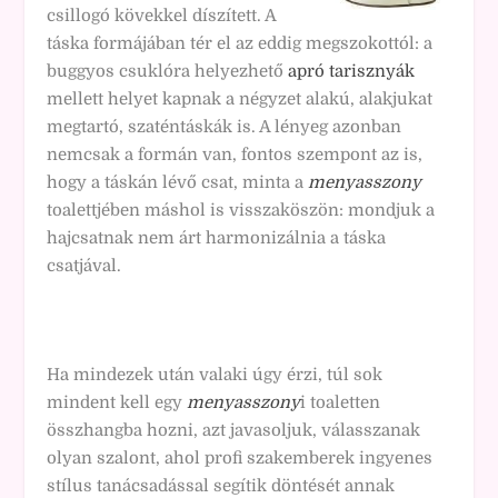
csillogó kövekkel díszített. A
táska formájában tér el az eddig megszokottól: a
buggyos csuklóra helyezhető
apró tarisznyák
mellett helyet kapnak a négyzet alakú, alakjukat
megtartó, szaténtáskák is. A lényeg azonban
nemcsak a formán van, fontos szempont az is,
hogy a táskán lévő csat, minta a
menyasszony
toalettjében máshol is visszaköszön: mondjuk a
hajcsatnak nem árt harmonizálnia a táska
csatjával.
Ha mindezek után valaki úgy érzi, túl sok
mindent kell egy
menyasszony
i toaletten
összhangba hozni, azt javasoljuk, válasszanak
olyan szalont, ahol profi szakemberek ingyenes
stílus tanácsadással segítik döntését annak