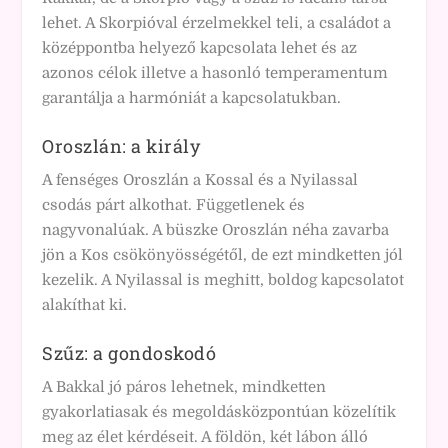
lehet. A Skorpióval érzelmekkel teli, a családot a
középpontba helyező kapcsolata lehet és az
azonos célok illetve a hasonló temperamentum
garantálja a harmóniát a kapcsolatukban.
Oroszlán: a király
A fenséges Oroszlán a Kossal és a Nyilassal
csodás párt alkothat. Függetlenek és
nagyvonalúak. A büszke Oroszlán néha zavarba
jön a Kos csökönyösségétől, de ezt mindketten jól
kezelik. A Nyilassal is meghitt, boldog kapcsolatot
alakíthat ki.
Szűz: a gondoskodó
A Bakkal jó páros lehetnek, mindketten
gyakorlatiasak és megoldásközpontúan közelítik
meg az élet kérdéseit. A földön, két lábon álló