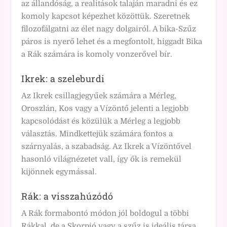
az állandóság, a realitások talaján maradni és ez
komoly kapcsot képezhet közöttük. Szeretnek
filozofálgatni az élet nagy dolgairól. A bika-Szűz
páros is nyerő lehet és a megfontolt, higgadt Bika
a Rák számára is komoly vonzerővel bír.
Ikrek: a szeleburdi
Az Ikrek csillagjegyűek számára a Mérleg,
Oroszlán, Kos vagy a Vízöntő jelenti a legjobb
kapcsolódást és közülük a Mérleg a legjobb
választás. Mindkettejük számára fontos a
szárnyalás, a szabadság. Az Ikrek a Vízöntővel
hasonló világnézetet vall, így ők is remekül
kijönnek egymással.
Rák: a visszahúzódó
A Rák formabontó módon jól boldogul a többi
Rákkal, de a Skorpió vagy a szűz is ideális társa