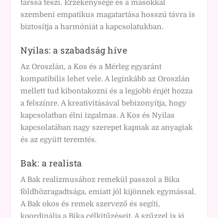
társsá teszi. Érzékenysége és a másokkal
szembeni empatikus magatartása hosszú távra is
biztosítja a harmóniát a kapcsolatukban.
Nyilas: a szabadság híve
Az Oroszlán, a Kos és a Mérleg egyaránt
kompatibilis lehet vele. A leginkább az Oroszlán
mellett tud kibontakozni és a legjobb énjét hozza
a felszínre. A kreativitásával bebizonyítja, hogy
kapcsolatban élni izgalmas. A Kos és Nyilas
kapcsolatában nagy szerepet kapnak az anyagiak
és az együtt teremtés.
Bak: a realista
A Bak realizmusához remekül passzol a Bika
földhözragadtsága, emiatt jól kijönnek egymással.
A Bak okos és remek szervező és segíti,
koordinálja a Bika célkitűzéseit. A szűzzel is jó