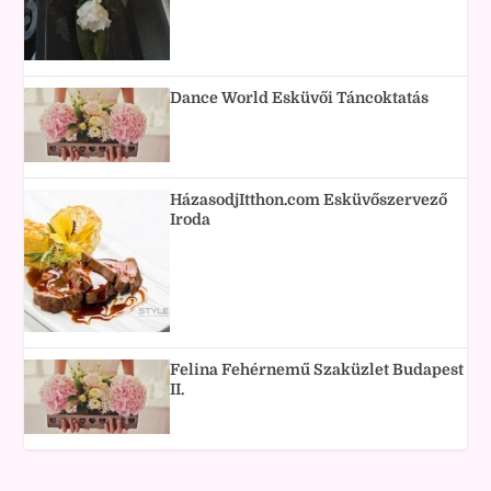
Dance World Esküvői Táncoktatás
HázasodjItthon.com Esküvőszervező
Iroda
Felina Fehérnemű Szaküzlet Budapest
II.