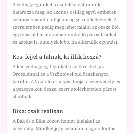
A csillagjegyünket a születési dátumunk
határozza meg. Az azonos csillagjegyű emberek
számos hasonló tulajdonsággal rendelkeznek. A
szerelemben pedig meg lehet találni az össze illő,
egymással harmóniában működő párosításokat
és azokat is, amelyek jobb, ha elkerülik egymást.
Kos: fejjel a falnak, ki illik hozzá?
A kos csillagjegy leginkább az Ikrekkel, az
Oroszlánnal és a Vízöntővel tud összhangba
kerülni. A Vízöntő és a kos duóját a szenvedély és
a pezsgés köti össze, ezért utolérhetetlen párost
alkotnak.
Bika: csak reálisan
A Bak és a Bika között hamar kialakul az
összhang. Mindkét jegy számára nagyon fontos