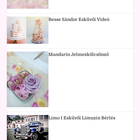
Besse Sándor Esküvői Videó
Mandarin Jelmezkölcsönző
Limo 1 Esküvői Limuzin Bérlés