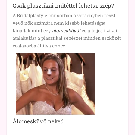
Csak plasztikai műtéttel lehetsz szép?
A Bridalplasty c. műsorban a versenyben részt
vevő nők számára nem kisebb lehetőséget
kínáltak mint egy
álomesküvőt
és a teljes fizikai
átalakulást a plasztikai sebészet minden eszközét
csatasorba állítva ehhez.
Álomesküvő neked