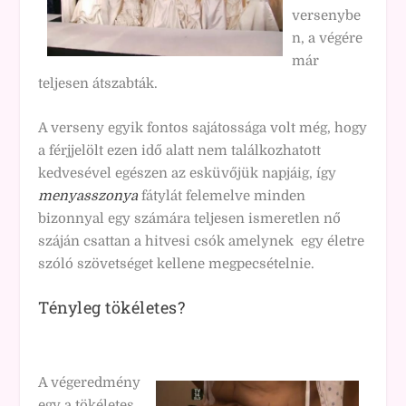
versenybe
n, a végére
már
teljesen átszabták.
A verseny egyik fontos sajátossága volt még, hogy
a férjjelölt ezen idő alatt nem találkozhatott
kedvesével egészen az esküvőjük napjáig, így
menyasszonya
fátylát felemelve minden
bizonnyal egy számára teljesen ismeretlen nő
száján csattan a hitvesi csók amelynek egy életre
szóló szövetséget kellene megpecsételnie.
Tényleg tökéletes?
A végeredmény
egy a tökéletes