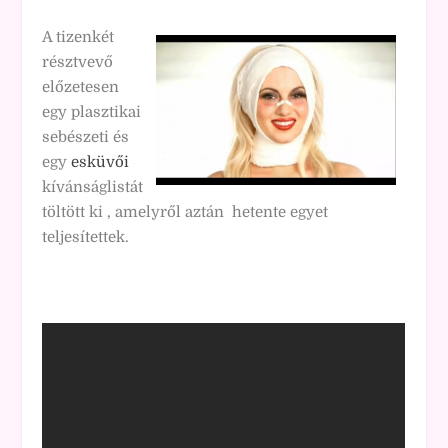
A tizenkét
résztvevő
előzetesen
egy plasztikai
sebészeti és
egy
esküvői
kívánságlistát
töltött ki , amelyről aztán hetente egyet
teljesítettek.