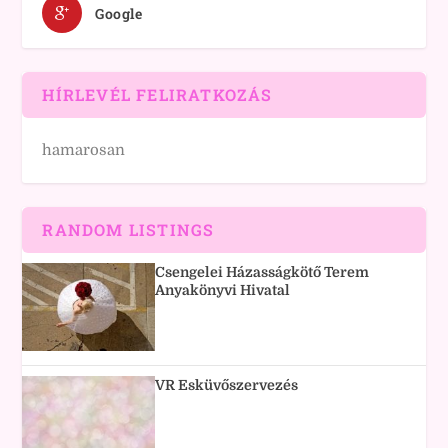
Google
HÍRLEVÉL FELIRATKOZÁS
hamarosan
RANDOM LISTINGS
Csengelei Házasságkötő Terem
Anyakönyvi Hivatal
VR Esküvőszervezés