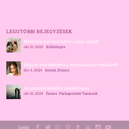
LEGUTÓBBI BEJEGYZÉSEK
Hány nap van még hátra a nagy napig?
okt 10, 2025
|
Különleges
Hogyan lesz tökéletes a menyasszonyi sminked?
dec 4, 2024
|
Smink, frizura
Az azonnali kötődés misztériuma
okt 16, 2024
|
Összes
,
Párkapcsolati Tanácsok
Login