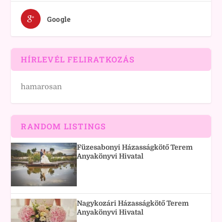
Google
HÍRLEVÉL FELIRATKOZÁS
hamarosan
RANDOM LISTINGS
Füzesabonyi Házasságkötő Terem
Anyakönyvi Hivatal
Nagykozári Házasságkötő Terem
Anyakönyvi Hivatal