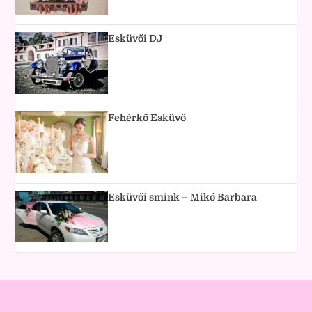
Esküvői DJ
Fehérkő Esküvő
Esküvői smink – Mikó Barbara