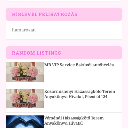
HÍRLEVÉL FELIRATKOZÁS
hamarosan
RANDOM LISTINGS
MB VIP Service Esküvői autóbérlés
Kozármislenyi Házasságkötő Terem
Anyakönyvi Hivatal, Pécsi út 124.
Véméndi Házasságkötő Terem
Anyakönyvi Hivatal