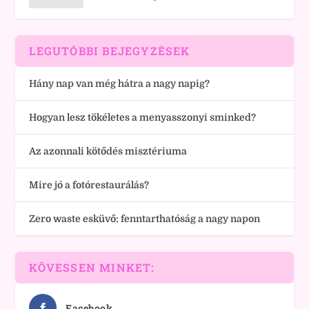
LEGUTÓBBI BEJEGYZÉSEK
Hány nap van még hátra a nagy napig?
Hogyan lesz tökéletes a menyasszonyi sminked?
Az azonnali kötődés misztériuma
Mire jó a fotórestaurálás?
Zero waste esküvő: fenntarthatóság a nagy napon
KÖVESSEN MINKET:
Facebook