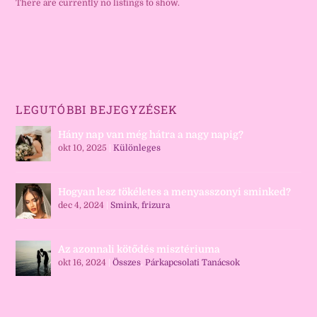
There are currently no listings to show.
LEGUTÓBBI BEJEGYZÉSEK
Hány nap van még hátra a nagy napig?
okt 10, 2025
|
Különleges
Hogyan lesz tökéletes a menyasszonyi sminked?
dec 4, 2024
|
Smink, frizura
Az azonnali kötődés misztériuma
okt 16, 2024
|
Összes
,
Párkapcsolati Tanácsok