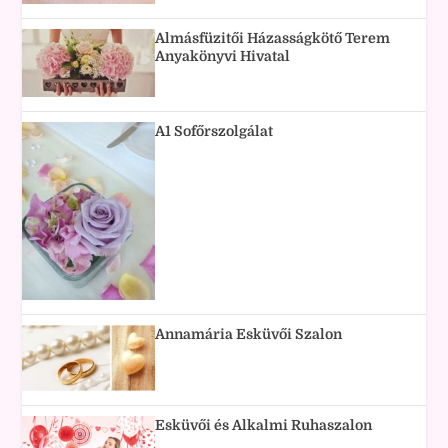
Almásfüzitői Házasságkötő Terem
Anyakönyvi Hivatal
A1 Sofőrszolgálat
Annamária Esküvői Szalon
Esküvői és Alkalmi Ruhaszalon