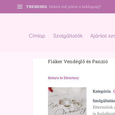
TRENDING:
Neked mit jelent a boldogság?
Címlap
Szolgáltatók
Ajánlat sz
Fiáker Vendéglő és Panzió
Return to Directory
Kategória
Szolgáltatás
Éttermünk a
is foglalko