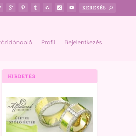
táridőnapló
Profil
Bejelentkezés
HIRDETÉS