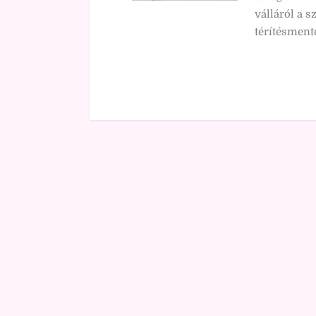
válláról a 
térítésmente