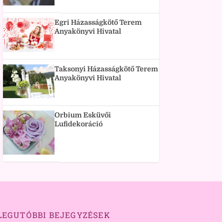
Egri Házasságkötő Terem
Anyakönyvi Hivatal
Taksonyi Házasságkötő Terem
Anyakönyvi Hivatal
Orbium Esküvői
Lufidekoráció
LEGUTÓBBI BEJEGYZÉSEK