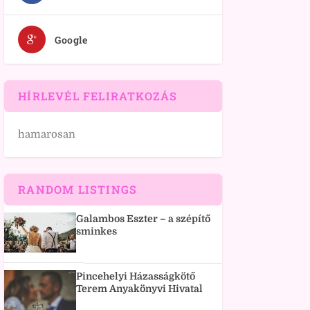
Google
HÍRLEVÉL FELIRATKOZÁS
hamarosan
RANDOM LISTINGS
Galambos Eszter – a szépítő
sminkes
Pincehelyi Házasságkötő
Terem Anyakönyvi Hivatal