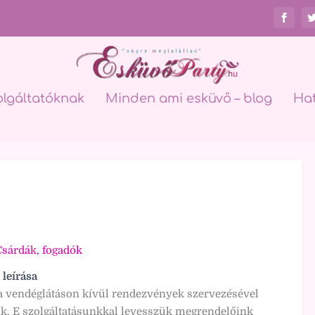
olgáltatóknak
Minden ami esküvő – blog
Ha
Csárdák, fogadók
 leírása
 vendéglátáson kívül rendezvények szervezésével
zik. E szolgáltatásunkkal levesszük megrendelőink