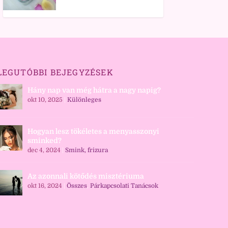
LEGUTÓBBI BEJEGYZÉSEK
Hány nap van még hátra a nagy napig?
okt 10, 2025
|
Különleges
Hogyan lesz tökéletes a menyasszonyi
sminked?
dec 4, 2024
|
Smink, frizura
Az azonnali kötődés misztériuma
okt 16, 2024
|
Összes
,
Párkapcsolati Tanácsok