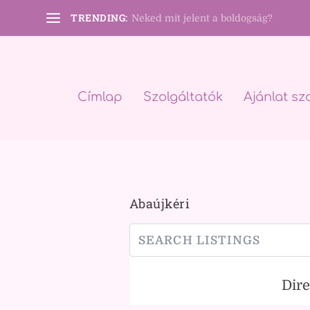
TRENDING:
Neked mit jelent a boldogság?
Címlap
Szolgáltatók
Ajánlat sz
Abaújkéri
Dir