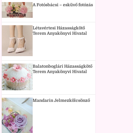
A Fotósbácsi – esküvő fotózás
Létavértesi Házasságkötő
Terem Anyakönyvi Hivatal
Balatonboglári Házasságkötő
Terem Anyakönyvi Hivatal
Mandarin Jelmezkölcsönző