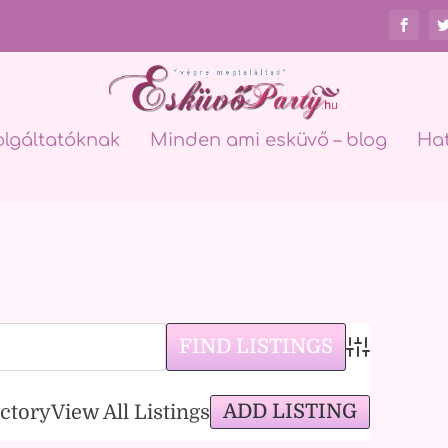
olgáltatóknak
Minden ami esküvő – blog
Ha
Advanced Sea
ADD LISTING
ectory
View All Listings