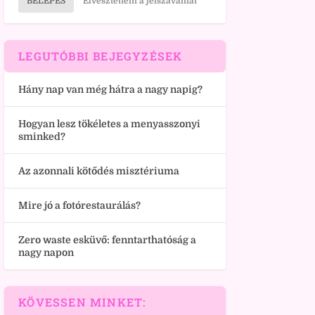
BELÉPÉS
Elvesztettem a jelszavamat
LEGUTÓBBI BEJEGYZÉSEK
Hány nap van még hátra a nagy napig?
Hogyan lesz tökéletes a menyasszonyi
sminked?
Az azonnali kötődés misztériuma
Mire jó a fotórestaurálás?
Zero waste esküvő: fenntarthatóság a
nagy napon
KÖVESSEN MINKET: