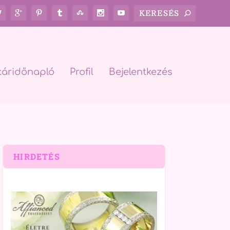
táridőnapló
Profil
Bejelentkezés
HIRDETÉS
rch