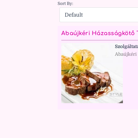
Sort By:
Abaújkéri Házasságkötő 
Szolgáltat
Abaújkéri