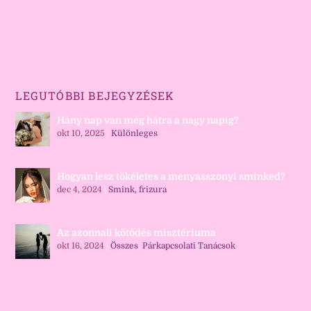
LEGUTÓBBI BEJEGYZÉSEK
Hány nap van még hátra a nagy napig?
okt 10, 2025
|
Különleges
Hogyan lesz tökéletes a menyasszonyi sminked?
dec 4, 2024
|
Smink, frizura
Az azonnali kötődés misztériuma
okt 16, 2024
|
Összes
,
Párkapcsolati Tanácsok