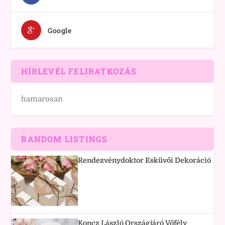
Google
HÍRLEVÉL FELIRATKOZÁS
hamarosan
RANDOM LISTINGS
Rendezvénydoktor Esküvői Dekoráció
Koncz László Országjáró Vőfély