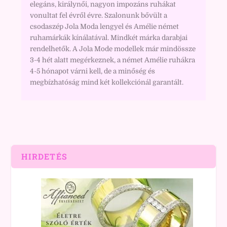
elegáns, királynői, nagyon impozáns ruhákat
vonultat fel évről évre. Szalonunk bővült a
csodaszép Jola Moda lengyel és Amélie német
ruhamárkák kínálatával. Mindkét márka darabjai
rendelhetők. A Jola Mode modellek már mindössze
3-4 hét alatt megérkeznek, a német Amélie ruhákra
4-5 hónapot várni kell, de a minőség és
megbízhatóság mind két kollekciónál garantált.
HIRDETÉS