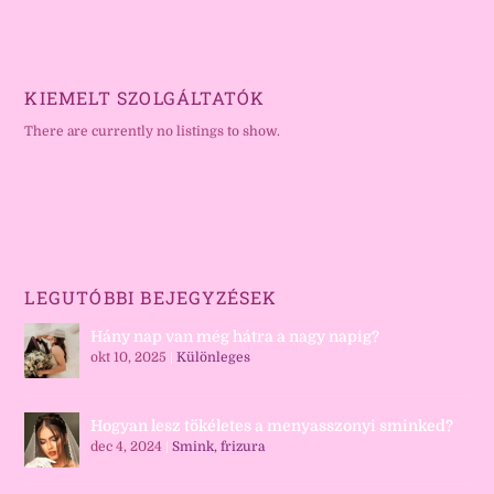
KIEMELT SZOLGÁLTATÓK
There are currently no listings to show.
LEGUTÓBBI BEJEGYZÉSEK
Hány nap van még hátra a nagy napig?
okt 10, 2025
|
Különleges
Hogyan lesz tökéletes a menyasszonyi sminked?
dec 4, 2024
|
Smink, frizura