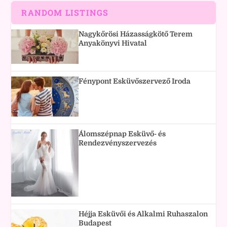
RANDOM LISTINGS
Nagykőrösi Házasságkötő Terem
Anyakönyvi Hivatal
Fénypont Esküvőszervező Iroda
Álomszépnap Esküvő- és
Rendezvényszervezés
Héjja Esküvői és Alkalmi Ruhaszalon
Budapest