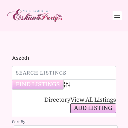
Aszódi
Advanced Search
Directory
View All Listings
ADD LISTING
Sort By: