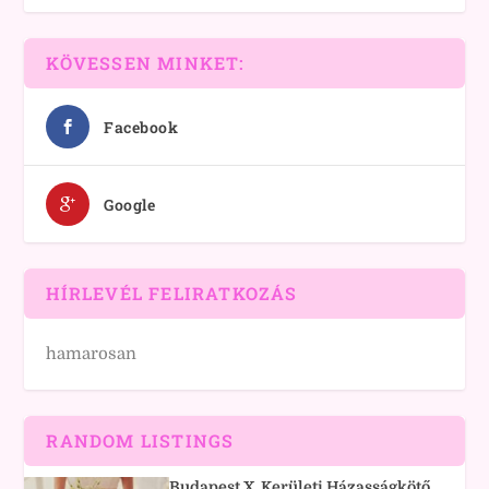
KÖVESSEN MINKET:
Facebook
Google
HÍRLEVÉL FELIRATKOZÁS
hamarosan
RANDOM LISTINGS
Budapest X. Kerületi Házasságkötő