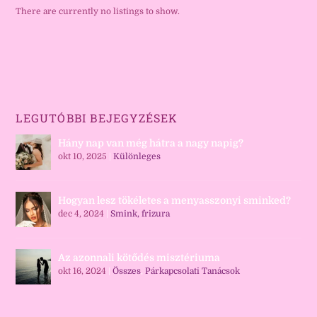
There are currently no listings to show.
LEGUTÓBBI BEJEGYZÉSEK
Hány nap van még hátra a nagy napig?
okt 10, 2025
|
Különleges
Hogyan lesz tökéletes a menyasszonyi sminked?
dec 4, 2024
|
Smink, frizura
Az azonnali kötődés misztériuma
okt 16, 2024
|
Összes
,
Párkapcsolati Tanácsok