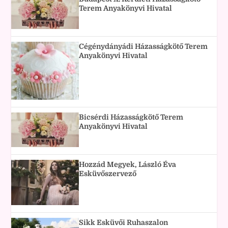
Terem Anyakönyvi Hivatal
Cégénydányádi Házasságkötő Terem
Anyakönyvi Hivatal
Bicsérdi Házasságkötő Terem
Anyakönyvi Hivatal
Hozzád Megyek, László Éva
Esküvőszervező
Sikk Esküvői Ruhaszalon