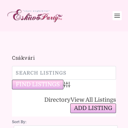
Csákvári
Advanced Search
Directory
View All Listings
ADD LISTING
Sort By: