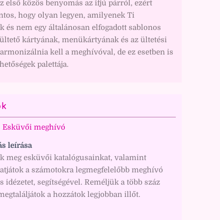
az első közös benyomás az ifjú párról, ezért
ntos, hogy olyan legyen, amilyenek Ti
k és nem egy általánosan elfogadott sablonos
ültető kártyának, menükártyának és az ültetési
rmonizálnia kell a meghívóval, de ez esetben is
ehetőségek palettája.
ók
Esküvői meghívó
ás leírása
ek meg esküvői katalógusainkat, valamint
hatjátok a számotokra legmegfelelőbb meghívó
s idézetet, segítségével. Reméljük a több száz
egtaláljátok a hozzátok legjobban illőt.