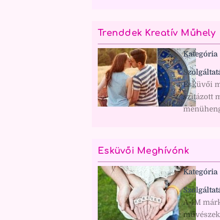
Trenddek Kreatív Műhely
Kategória
Szolgáltat
Esküvői m
szitázott 
menühenge
Esküvői Meghívónk
Kategória
Szolgáltat
A 4M márk
művészek 