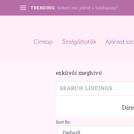
TRENDING:
Neked mit jelent a boldogság?
Címlap
Szolgáltatók
Ajánlat sz
esküvői meghívó
Dir
Sort By: