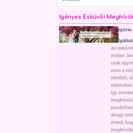
Igényes Esküvői Meghívó
Kategória
Szolgáltat
Az esküvő
ember, ho
csak egyet
ezen a sz
ötletből, 
esküvőnk e
így érezte
meghívónk
gondolta
ahogy néze
érzed, hog
meghívóba