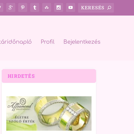
táridőnapló
Profil
Bejelentkezés
HIRDETÉS
rch