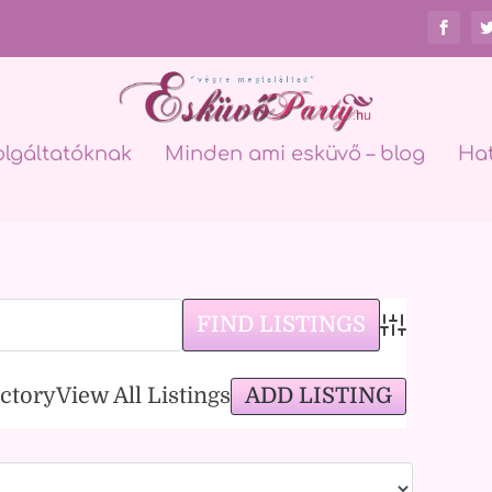
olgáltatóknak
Minden ami esküvő – blog
Ha
Advanced Sea
ADD LISTING
ectory
View All Listings