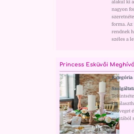
alakul ki 
nagyon fo
szeretnéte
forma. Az 
rendnek ha
széles a l
Princess Esküvői Meghív
Kategória
Szolgáltat
Tekintsét
kiválaszt
szöveget é
mintából m