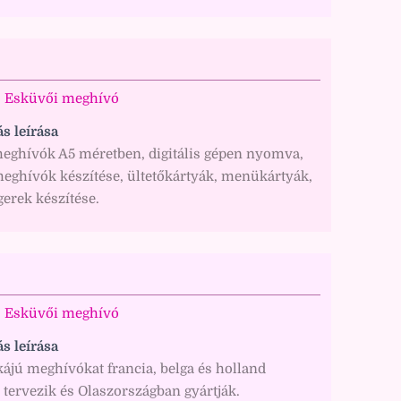
Esküvői meghívó
ás leírása
eghívók A5 méretben, digitális gépen nyomva,
meghívók készítése, ültetőkártyák, menükártyák,
rek készítése.
Esküvői meghívó
ás leírása
ájú meghívókat francia, belga és holland
tervezik és Olaszországban gyártják.