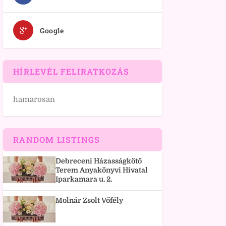
Google
HÍRLEVÉL FELIRATKOZÁS
hamarosan
RANDOM LISTINGS
Debreceni Házasságkötő
Terem Anyakönyvi Hivatal
Iparkamara u. 2.
Molnár Zsolt Vőfély