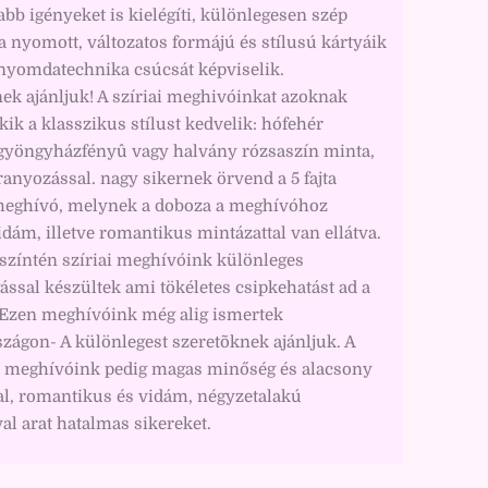
b igényeket is kielégíti, különlegesen szép
 nyomott, változatos formájú és stílusú kártyáik
 nyomdatechnika csúcsát képviselik.
ek ajánljuk! A szíriai meghivóinkat azoknak
akik a klasszikus stílust kedvelik: hófehér
gyöngyházfényû vagy halvány rózsaszín minta,
ranyozással. nagy sikernek örvend a 5 fajta
eghívó, melynek a doboza a meghívóhoz
dám, illetve romantikus mintázattal van ellátva.
színtén szíriai meghívóink különleges
ással készültek ami tökéletes csipkehatást ad a
 Ezen meghívóink még alig ismertek
zágon- A különlegest szeretõknek ajánljuk. A
 meghívóink pedig magas minőség és alacsony
al, romantikus és vidám, négyzetalakú
l arat hatalmas sikereket.