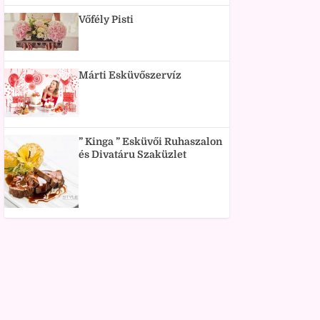
Vőfély Pisti
Márti Esküvőszervíz
” Kinga ” Esküvői Ruhaszalon
és Divatáru Szaküzlet