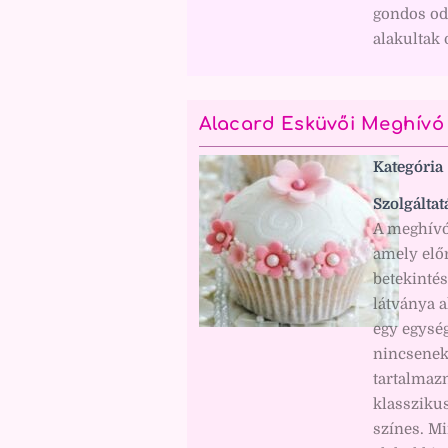
gondos oda
alakultak 
Alacard Esküvői Meghívó
Kategória
Szolgáltat
A meghívó 
amely előr
betekintés
látványa a
egy egység
nincsenek 
tartalmaz
klassziku
színes. Mi