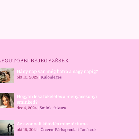
LEGUTÓBBI BEJEGYZÉSEK
Hány nap van még hátra a nagy napig?
okt 10, 2025
|
Különleges
Hogyan lesz tökéletes a menyasszonyi
sminked?
dec 4, 2024
|
Smink, frizura
Az azonnali kötődés misztériuma
okt 16, 2024
|
Összes
,
Párkapcsolati Tanácsok