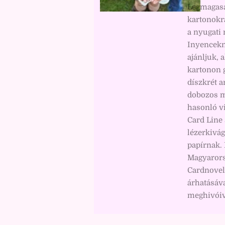
Legmagasab
kartonokra
a nyugati
Inyencekn
ajánljuk, 
kartonon 
díszkrét a
dobozos m
hasonló vi
Card Line 
lézerkivág
papírnak.
Magyarors
Cardnovel
árhatásáv
meghivóiva