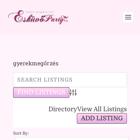
gyerekmegőrzés
Advanced Search
Directory
View All Listings
ADD LISTING
Sort By: