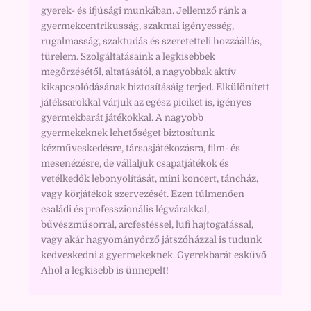
gyerek- és ifjúsági munkában. Jellemző ránk a
gyermekcentrikusság, szakmai igényesség,
rugalmasság, szaktudás és szeretetteli hozzáállás,
türelem. Szolgáltatásaink a legkisebbek
megőrzésétől, altatásától, a nagyobbak aktív
kikapcsolódásának biztosításáig terjed. Elkülönített
játéksarokkal várjuk az egész piciket is, igényes
gyermekbarát játékokkal. A nagyobb
gyermekeknek lehetőséget biztosítunk
kézműveskedésre, társasjátékozásra, film- és
mesenézésre, de vállaljuk csapatjátékok és
vetélkedők lebonyolítását, mini koncert, táncház,
vagy körjátékok szervezését. Ezen túlmenően
családi és professzionális légvárakkal,
bűvészműsorral, arcfestéssel, lufi hajtogatással,
vagy akár hagyományőrző játszóházzal is tudunk
kedveskedni a gyermekeknek. Gyerekbarát esküvő 
Ahol a legkisebb is ünnepelt!