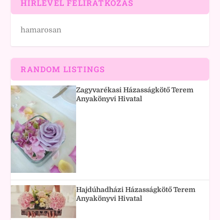
HÍRLEVÉL FELIRATKOZÁS
hamarosan
RANDOM LISTINGS
Zagyvarékasi Házasságkötő Terem
Anyakönyvi Hivatal
Hajdúhadházi Házasságkötő Terem
Anyakönyvi Hivatal