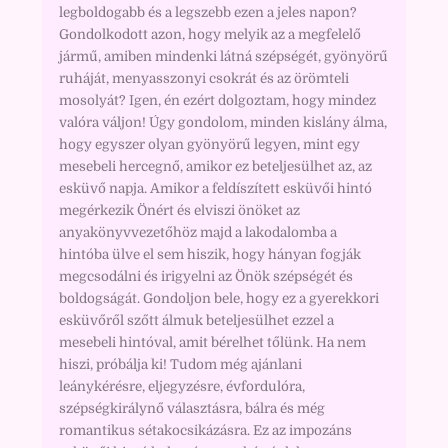
legboldogabb és a legszebb ezen a jeles napon?
Gondolkodott azon, hogy melyik az a megfelelő
jármű, amiben mindenki látná szépségét, gyönyörű
ruháját, menyasszonyi csokrát és az örömteli
mosolyát? Igen, én ezért dolgoztam, hogy mindez
valóra váljon! Úgy gondolom, minden kislány álma,
hogy egyszer olyan gyönyörű legyen, mint egy
mesebeli hercegnő, amikor ez beteljesülhet az, az
esküvő napja. Amikor a feldíszített esküvői hintó
megérkezik Önért és elviszi önöket az
anyakönyvvezetőhöz majd a lakodalomba a
hintóba ülve el sem hiszik, hogy hányan fogják
megcsodálni és irigyelni az Önök szépségét és
boldogságát. Gondoljon bele, hogy ez a gyerekkori
esküvőről szőtt álmuk beteljesülhet ezzel a
mesebeli hintóval, amit bérelhet tőlünk. Ha nem
hiszi, próbálja ki! Tudom még ajánlani
leánykérésre, eljegyzésre, évfordulóra,
szépségkirálynő választásra, bálra és még
romantikus sétakocsikázásra. Ez az impozáns