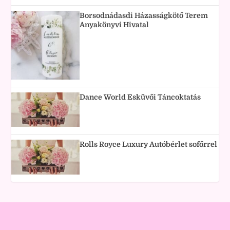
Borsodnádasdi Házasságkötő Terem
Anyakönyvi Hivatal
Dance World Esküvői Táncoktatás
Rolls Royce Luxury Autóbérlet sofőrrel