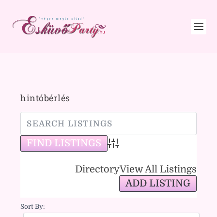
hintóbérlés
Advanced Search
Directory
View All Listings
ADD LISTING
Sort By: