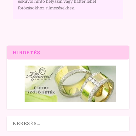
esküvői hintó helyszín vagy háttér lehet
fotózásokhoz, filmezésekhez.
HIRDETÉS