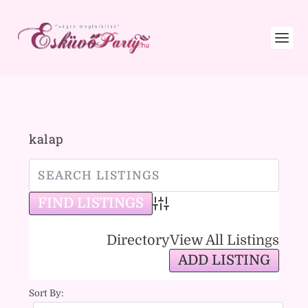
kalap
Advanced Search
Directory
View All Listings
ADD LISTING
Sort By: