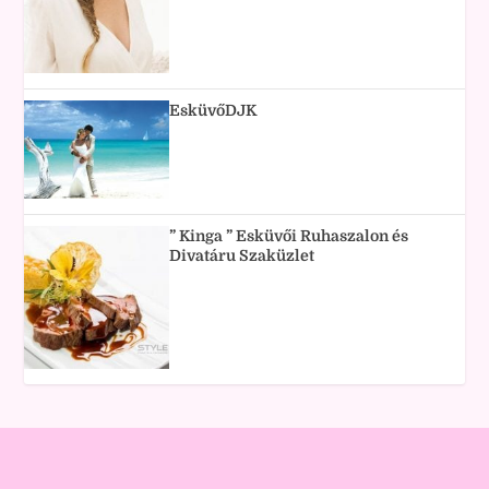
EsküvőDJK
” Kinga ” Esküvői Ruhaszalon és
Divatáru Szaküzlet