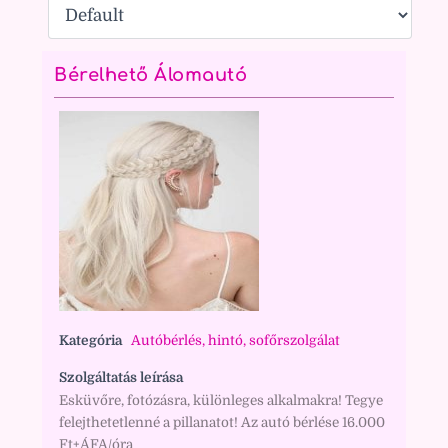
Bérelhető Álomautó
Kategória
Autóbérlés, hintó, sofőrszolgálat
Szolgáltatás leírása
Esküvőre, fotózásra, különleges alkalmakra! Tegye
felejthetetlenné a pillanatot! Az autó bérlése 16.000
Ft+ÁFA/óra