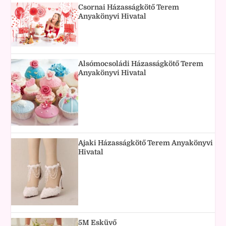
Csornai Házasságkötő Terem
Anyakönyvi Hivatal
Alsómocsoládi Házasságkötő Terem
Anyakönyvi Hivatal
Ajaki Házasságkötő Terem Anyakönyvi
Hivatal
5M Esküvő