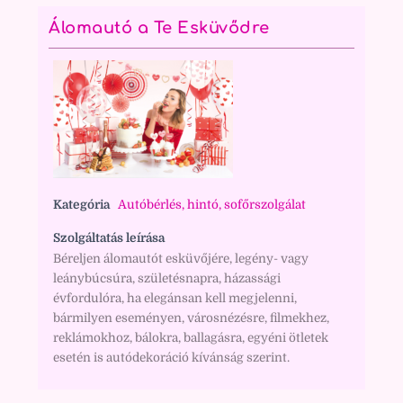
Álomautó a Te Esküvődre
Kategória
Autóbérlés, hintó, sofőrszolgálat
Szolgáltatás leírása
Béreljen álomautót esküvőjére, legény- vagy
leánybúcsúra, születésnapra, házassági
évfordulóra, ha elegánsan kell megjelenni,
bármilyen eseményen, városnézésre, filmekhez,
reklámokhoz, bálokra, ballagásra, egyéni ötletek
esetén is autódekoráció kívánság szerint.