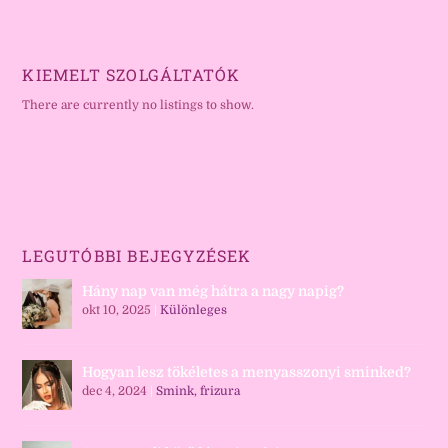
KIEMELT SZOLGÁLTATÓK
There are currently no listings to show.
LEGUTÓBBI BEJEGYZÉSEK
Hány nap van még hátra a nagy napig?
okt 10, 2025
|
Különleges
Hogyan lesz tökéletes a menyasszonyi sminked?
dec 4, 2024
|
Smink, frizura