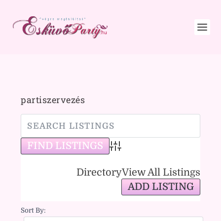
partiszervezés
Advanced Search
Directory
View All Listings
ADD LISTING
Sort By: