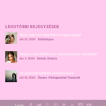
LEGUTÓBBI BEJEGYZÉSEK
Hány nap van még hátra a nagy napig?
okt 10, 2025
|
Különleges
Hogyan lesz tökéletes a menyasszonyi sminked?
dec 4, 2024
|
Smink, frizura
Az azonnali kötődés misztériuma
okt 16, 2024
|
Összes
,
Párkapcsolati Tanácsok
Login