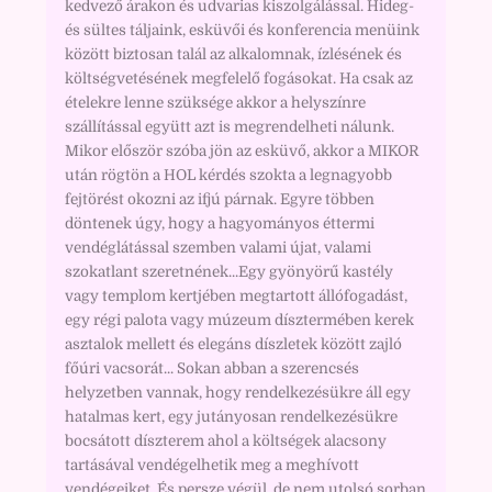
kedvező árakon és udvarias kiszolgálással. Hideg-
és sültes táljaink, esküvői és konferencia menüink
között biztosan talál az alkalomnak, ízlésének és
költségvetésének megfelelő fogásokat. Ha csak az
ételekre lenne szüksége akkor a helyszínre
szállítással együtt azt is megrendelheti nálunk.
Mikor először szóba jön az esküvő, akkor a MIKOR
után rögtön a HOL kérdés szokta a legnagyobb
fejtörést okozni az ifjú párnak. Egyre többen
döntenek úgy, hogy a hagyományos éttermi
vendéglátással szemben valami újat, valami
szokatlant szeretnének...Egy gyönyörű kastély
vagy templom kertjében megtartott állófogadást,
egy régi palota vagy múzeum dísztermében kerek
asztalok mellett és elegáns díszletek között zajló
főúri vacsorát... Sokan abban a szerencsés
helyzetben vannak, hogy rendelkezésükre áll egy
hatalmas kert, egy jutányosan rendelkezésükre
bocsátott díszterem ahol a költségek alacsony
tartásával vendégelhetik meg a meghívott
vendégeiket. És persze végül, de nem utolsó sorban