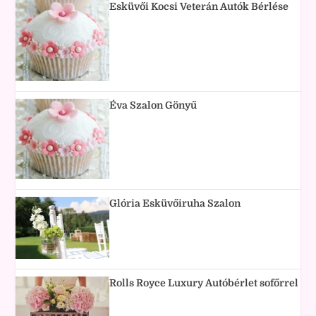
Esküvői Kocsi Veterán Autók Bérlése
Éva Szalon Gönyű
Glória Esküvőiruha Szalon
Rolls Royce Luxury Autóbérlet sofőrrel