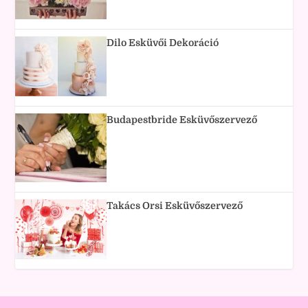
Dilo Esküvői Dekoráció
Budapestbride Esküvőszervező
Takács Orsi Esküvőszervező