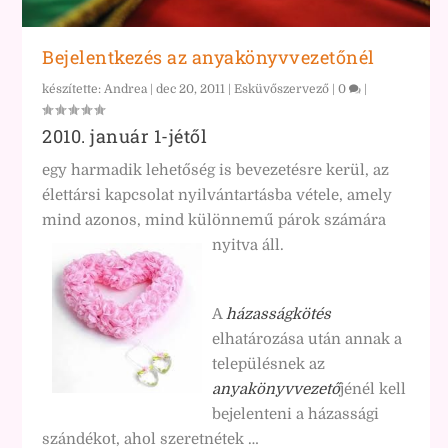
Bejelentkezés az anyakönyvvezetőnél
készítette:
Andrea
|
dec 20, 2011
|
Esküvőszervező
|
0
|
2010. január 1-jétől
egy harmadik lehetőség is bevezetésre kerül, az
élettársi kapcsolat nyilvántartásba vétele, amely
mind azonos, mind különnemű párok számára
nyitva áll.
A
házasságkötés
elhatározása után annak a
településnek az
anyakönyvvezető
jénél kell
bejelenteni a házassági
szándékot, ahol szeretnétek …