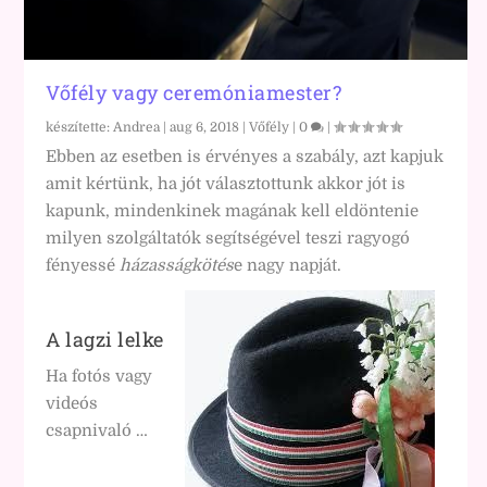
Vőfély vagy ceremóniamester?
készítette:
Andrea
|
aug 6, 2018
|
Vőfély
|
0
|
Ebben az esetben is érvényes a szabály, azt kapjuk
amit kértünk, ha jót választottunk akkor jót is
kapunk, mindenkinek magának kell eldöntenie
milyen szolgáltatók segítségével teszi ragyogó
fényessé
házasságkötés
e nagy napját.
A lagzi lelke
Ha fotós vagy
videós
csapnivaló …