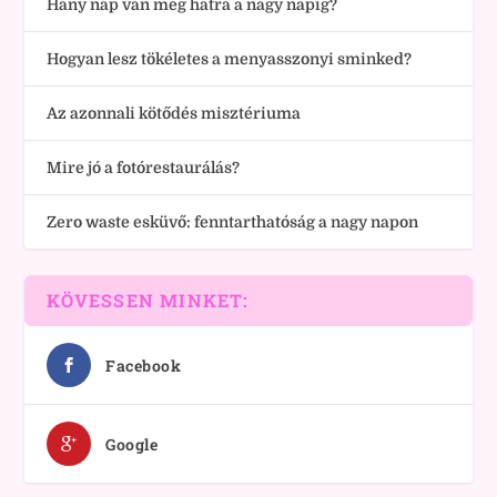
Hány nap van még hátra a nagy napig?
Hogyan lesz tökéletes a menyasszonyi sminked?
Az azonnali kötődés misztériuma
Mire jó a fotórestaurálás?
Zero waste esküvő: fenntarthatóság a nagy napon
KÖVESSEN MINKET:
Facebook
Google