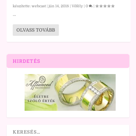
készítette:
webcast
|
jún 14, 2018
|
Vőfély
|
0
|
…
OLVASS TOVÁBB
HIRDETÉS