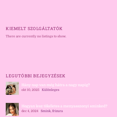
KIEMELT SZOLGÁLTATÓK
There are currently no listings to show.
LEGUTÓBBI BEJEGYZÉSEK
Hány nap van még hátra a nagy napig?
okt 10, 2025
|
Különleges
Hogyan lesz tökéletes a menyasszonyi sminked?
dec 4, 2024
|
Smink, frizura