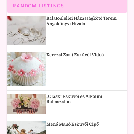
RANDOM LISTINGS
Balatonlellei Házasságkötő Terem
Anyakönyvi Hivatal
Kerezsi Zsolt Esküvői Videó
„Olasz” Esküvői és Alkalmi
Ruhaszalon
Menő Manó Esküvői Cipő