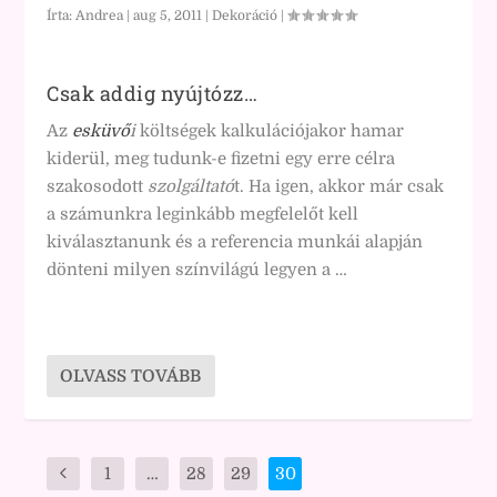
Írta:
Andrea
|
aug 5, 2011
|
Dekoráció
|
Csak addig nyújtózz…
Az
esküvő
i
költségek kalkulációjakor hamar
kiderül, meg tudunk-e fizetni egy erre célra
szakosodott
szolgáltató
t. Ha igen, akkor már csak
a számunkra leginkább megfelelőt kell
kiválasztanunk és a referencia munkái alapján
dönteni milyen színvilágú legyen a …
OLVASS TOVÁBB
1
…
28
29
30