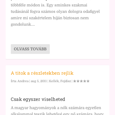
többféle módon is. Egy sminkes szakmai
tudásánál fogva számos olyan dologra odafigyel
amire mi szakértelem híján biztosan nem
gondolunk.…
OLVASS TOVÁBB
A titok a részletekben rejlik
Írta:
Andrea
|
aug 5, 2011
|
Kellék, Fejdísz
|
Csak egyszer viselheted
A magyar hagyományok a nők számára egyetlen
alkalommal teszik lehetővé egy nő számára, hogy