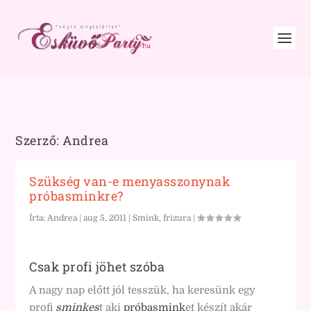
Szerző:
Andrea
Szükség van-e menyasszonynak
próbasminkre?
Írta:
Andrea
|
aug 5, 2011
|
Smink, frizura
|
Csak profi jöhet szóba
A nagy nap előtt jól tesszük, ha keresünk egy
profi
sminkes
t aki
próbasmink
et készít akár