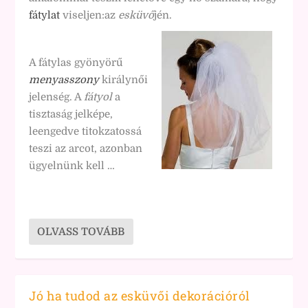
fátylat
viseljen:az
esküvő
jén.
A fátylas gyönyörű
menyasszony
királynői
jelenség. A
fátyol
a
tisztaság jelképe,
leengedve titokzatossá
teszi az arcot, azonban
ügyelnünk kell …
OLVASS TOVÁBB
Jó ha tudod az esküvői dekorációról