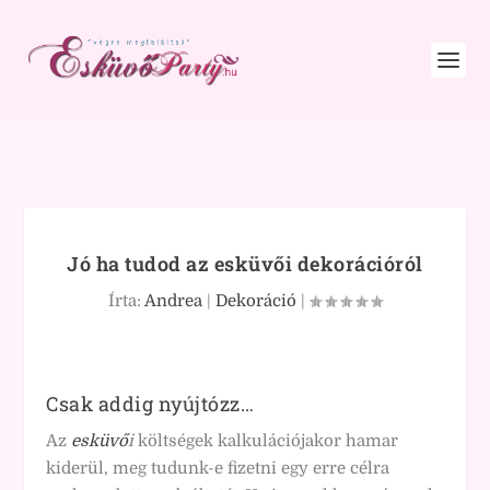
Jó ha tudod az esküvői dekorációról
Írta:
Andrea
|
Dekoráció
|
Csak addig nyújtózz…
Az
esküvő
i
költségek kalkulációjakor hamar
kiderül, meg tudunk-e fizetni egy erre célra