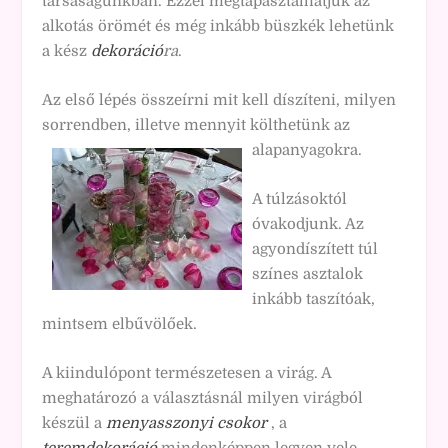
társaságunkban. Ezzel megtapasztalhatjuk az
alkotás örömét és még inkább büszkék lehetünk
a kész
dekoráció
ra
.
Az első lépés összeírni mit kell díszíteni, milyen
sorrendben, illetve mennyit költhetünk az
alapanyagokra.
A túlzásoktól
óvakodjunk. Az
agyondíszített túl
színes asztalok
inkább taszítóak,
mintsem elbűvölőek.
A kiindulópont természetesen a virág. A
meghatározó a választásnál milyen virágból
készül a
menyasszonyi csokor
, a