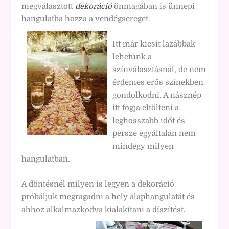
megválasztott
dekoráció
önmagában is ünnepi
hangulatba hozza a vendégsereget.
Itt már kicsit lazábbak
lehetünk a
színválasztásnál, de nem
érdemes erős színekben
gondolkodni. A násznép
itt fogja eltölteni a
leghosszabb időt és
persze egyáltalán nem
mindegy milyen
hangulatban.
A döntésnél milyen is legyen a dekoráció
próbáljuk megragadni a hely alaphangulatát és
ahhoz alkalmazkodva kialakítani a díszítést.