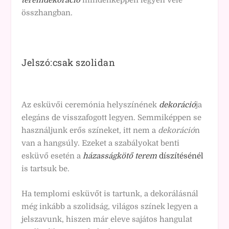
teremdekoráció
mindenképpen legyen vele
összhangban.
Jelszó:csak szolidan
Az esküvői ceremónia helyszínének
dekoráció
ja
elegáns de visszafogott legyen. Semmiképpen se
használjunk erős színeket, itt nem a
dekoráció
n
van a hangsúly. Ezeket a szabályokat benti
esküvő esetén a
házasságkötő terem
díszítésénél
is tartsuk be.
Ha templomi esküvőt is tartunk, a dekorálásnál
még inkább a szolidság, világos színek legyen a
jelszavunk, hiszen már eleve sajátos hangulat