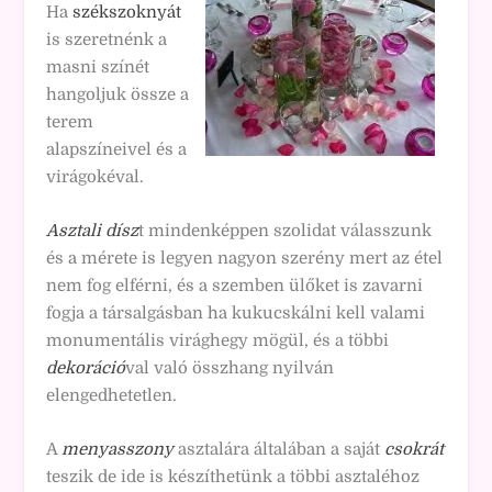
Ha
székszoknyát
is szeretnénk a
masni színét
hangoljuk össze a
terem
alapszíneivel és a
virágokéval.
Asztali dísz
t mindenképpen szolidat válasszunk
és a mérete is legyen nagyon szerény mert az étel
nem fog elférni, és a szemben ülőket is zavarni
fogja a társalgásban ha kukucskálni kell valami
monumentális virághegy mögül, és a többi
dekoráció
val való összhang nyilván
elengedhetetlen.
A
menyasszony
asztalára általában a saját
csokrát
teszik de ide is készíthetünk a többi asztaléhoz