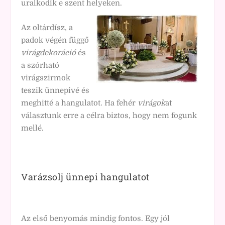
uralkodik e szent helyeken.
Az oltárdísz, a
padok végén függő
virágdekoráció
és
a szórható
virágszirmok
teszik ünnepivé és
meghitté a hangulatot. Ha fehér
virágok
at
választunk erre a célra biztos, hogy nem fogunk
mellé.
Varázsolj ünnepi hangulatot
Az első benyomás mindig fontos. Egy jól