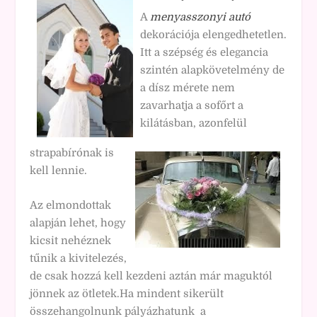
A
menyasszonyi autó
dekorációja elengedhetetlen.
Itt a szépség és elegancia
szintén alapkövetelmény de
a dísz mérete nem
zavarhatja a sofőrt a
kilátásban, azonfelül
strapabírónak is
kell lennie.
Az elmondottak
alapján lehet, hogy
kicsit nehéznek
tűnik a kivitelezés,
de csak hozzá kell kezdeni aztán már maguktól
jönnek az ötletek.Ha mindent sikerült
összehangolnunk pályázhatunk a