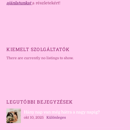
ajánlatunkat
a részletekért!
KIEMELT SZOLGÁLTATÓK
There are currently no listings to show.
LEGUTÓBBI BEJEGYZÉSEK
Hány nap van még hátra a nagy napig?
okt 10, 2025
|
Különleges