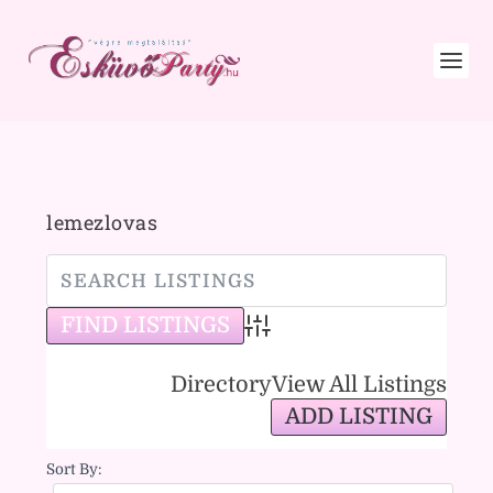
lemezlovas
Advanced Search
Directory
View All Listings
ADD LISTING
Sort By: