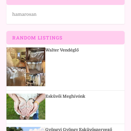
hamarosan
RANDOM LISTINGS
Walter Vendéglő
Esküvői Meghívónk
Gyöngyi Gyöngy Esküvőszervező