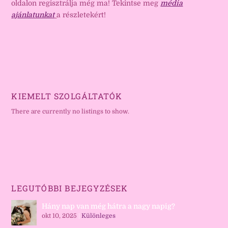
oldalon regisztrálja még ma! Tekintse meg
média
ajánlatunkat
a részletekért!
KIEMELT SZOLGÁLTATÓK
There are currently no listings to show.
LEGUTÓBBI BEJEGYZÉSEK
Hány nap van még hátra a nagy napig?
okt 10, 2025
|
Különleges