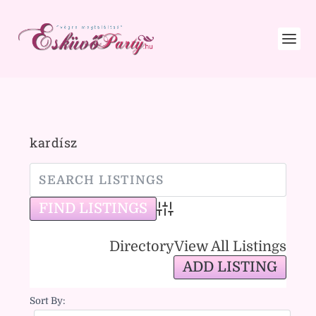
kardísz
Advanced Search
Directory
View All Listings
ADD LISTING
Sort By: