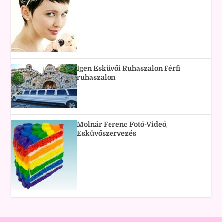
Igen Esküvői Ruhaszalon Férfi
ruhaszalon
Molnár Ferenc Fotó-Videó,
Esküvőszervezés